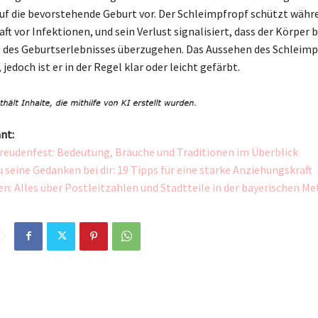
f die bevorstehende Geburt vor. Der Schleimpfropf schützt währ
 vor Infektionen, und sein Verlust signalisiert, dass der Körper ber
 des Geburtserlebnisses überzugehen. Das Aussehen des Schleim
 jedoch ist er in der Regel klar oder leicht gefärbt.
nt:
Freudenfest: Bedeutung, Bräuche und Traditionen im Überblick
u seine Gedanken bei dir: 19 Tipps für eine starke Anziehungskraft
: Alles über Postleitzahlen und Stadtteile in der bayerischen M