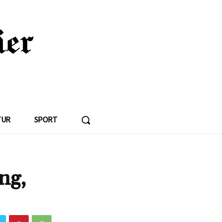
TUR
SPORT
ng,