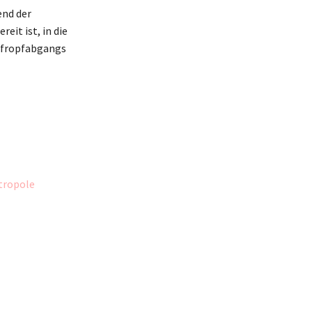
end der
eit ist, in die
pfropfabgangs
etropole