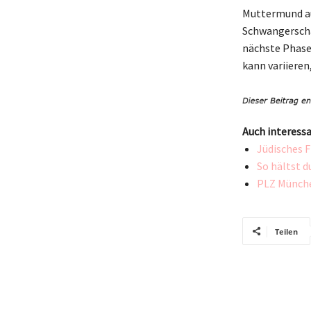
Muttermund au
Schwangerschaft
nächste Phase
kann variieren,
Auch interessa
Jüdisches 
So hältst d
PLZ München
Teilen