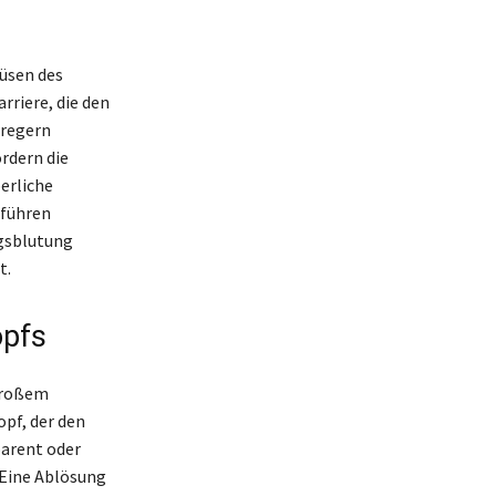
rüsen des
rriere, die den
rregern
rdern die
erliche
 führen
ngsblutung
t.
opfs
 großem
opf, der den
parent oder
. Eine Ablösung