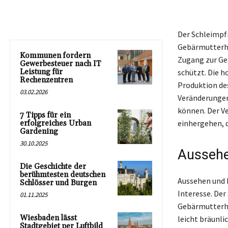
Der Schleimpfr
Gebärmutterhal
Kommunen fordern
Zugang zur Ge
Gewerbesteuer nach IT
Leistung für
schützt. Die h
Rechenzentren
Produktion des
03.02.2026
Veränderungen 
können. Der V
7 Tipps für ein
einhergehen, d
erfolgreiches Urban
Gardening
30.10.2025
Aussehe
Die Geschichte der
berühmtesten deutschen
Aussehen und 
Schlösser und Burgen
Interesse. Der
01.11.2025
Gebärmutterha
Wiesbaden lässt
leicht bräunli
Stadtgebiet per Luftbild