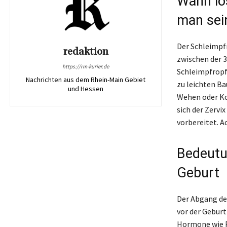
Wann lö
man sei
Der Schleimpfr
redaktion
zwischen der 
https://rm-kurier.de
Schleimpfropfs
Nachrichten aus dem Rhein-Main Gebiet
zu leichten B
und Hessen
Wehen oder Ko
sich der Zervi
vorbereitet. A
Bedeutu
Geburt
Der Abgang des
vor der Geburt 
Hormone wie P