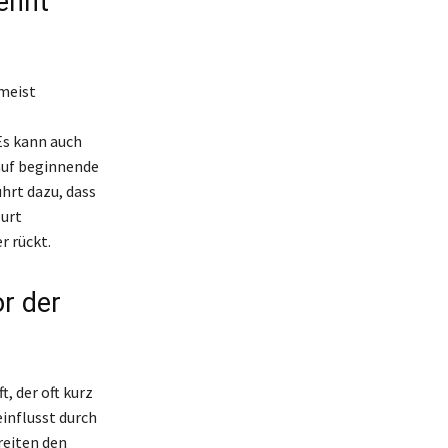
ennt
 meist
s
Es kann auch
auf beginnende
hrt dazu, dass
burt
r rückt.
r der
, der oft kurz
einflusst durch
eiten den