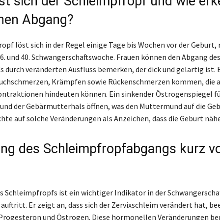
st sich der Schleimpfropf und wie erk
nen Abgang?
opf löst sich in der Regel einige Tage bis Wochen vor der Geburt,
36. und 40. Schwangerschaftswoche. Frauen können den Abgang de
 durch veränderten Ausfluss bemerken, der dick und gelartig ist. 
auchschmerzen, Krämpfen sowie Rückenschmerzen kommen, die 
ntraktionen hindeuten können. Ein sinkender Östrogenspiegel fü
x und der Gebärmutterhals öffnen, was den Muttermund auf die Ge
chte auf solche Veränderungen als Anzeichen, dass die Geburt nähe
ng des Schleimpfropfabgangs kurz vo
 Schleimpfropfs ist ein wichtiger Indikator in der Schwangerschaft
auftritt. Er zeigt an, dass sich der Zervixschleim verändert hat, be
rogesteron und Östrogen. Diese hormonellen Veränderungen ber