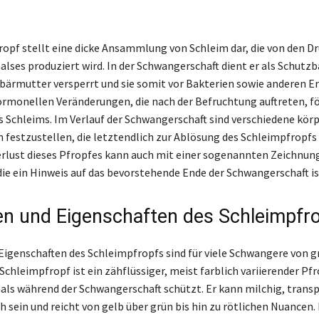
opf stellt eine dicke Ansammlung von Schleim dar, die von den D
ses produziert wird. In der Schwangerschaft dient er als Schutzba
bärmutter versperrt und sie somit vor Bakterien sowie anderen E
ormonellen Veränderungen, die nach der Befruchtung auftreten, fö
 Schleims. Im Verlauf der Schwangerschaft sind verschiedene körp
festzustellen, die letztendlich zur Ablösung des Schleimpfropfs
erlust dieses Pfropfes kann auch mit einer sogenannten Zeichnu
ie ein Hinweis auf das bevorstehende Ende der Schwangerschaft is
n und Eigenschaften des Schleimpfr
Eigenschaften des Schleimpfropfs sind für viele Schwangere von
 Schleimpfropf ist ein zähflüssiger, meist farblich variierender Pfr
ls während der Schwangerschaft schützt. Er kann milchig, trans
ch sein und reicht von gelb über grün bis hin zu rötlichen Nuancen