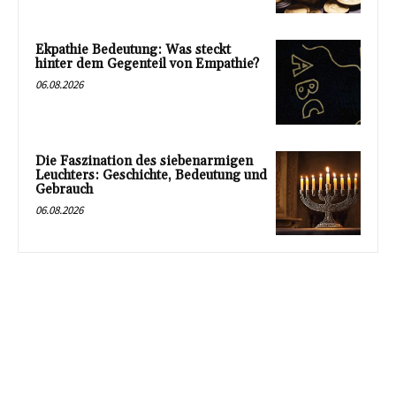
Ekpathie Bedeutung: Was steckt
hinter dem Gegenteil von Empathie?
06.08.2026
Die Faszination des siebenarmigen
Leuchters: Geschichte, Bedeutung und
Gebrauch
06.08.2026