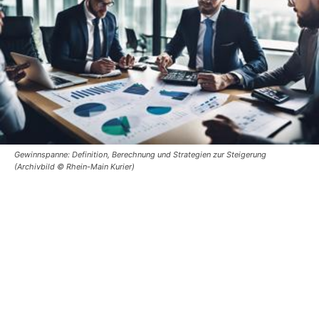
Gewinnspanne: Definition, Berechnung und Strategien zur Steigerung
(Archivbild © Rhein-Main Kurier)