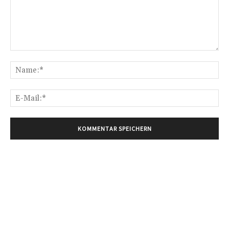
Kommentar:
Na
E-
Mai