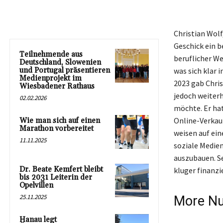
Christian Wolf
Geschick ein 
Teilnehmende aus
beruflicher We
Deutschland, Slowenien
und Portugal präsentieren
was sich klar
Medienprojekt im
2023 gab Chris
Wiesbadener Rathaus
jedoch weiter
02.02.2026
möchte. Er ha
Online-Verkau
Wie man sich auf einen
Marathon vorbereitet
weisen auf ein
11.11.2025
soziale Medien
auszubauen. S
Dr. Beate Kemfert bleibt
kluger finanz
bis 2031 Leiterin der
Opelvillen
25.11.2025
More Nut
Hanau legt