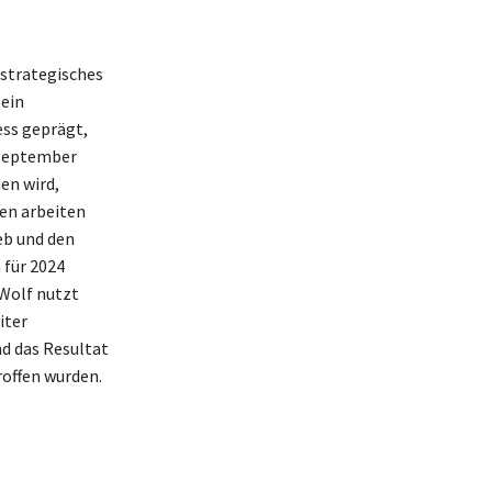
 strategisches
Sein
ess geprägt,
 September
en wird,
en arbeiten
eb und den
 für 2024
 Wolf nutzt
iter
d das Resultat
roffen wurden.