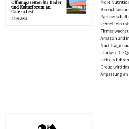
More Nutrition
Öffnungszeiten für Bäder
und Kulturforum an
Bereich Gesund
Ostern fest
Partnerschaft
27.03.2026
schnell ein r
Firmenwachstu
Amazon und im
Nachfrage nac
stärken. Die Q
sich als führe
Group wird das
Anpassung an 