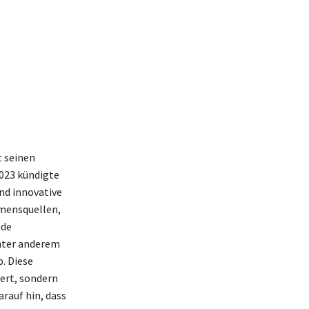
t seinen
023 kündigte
nd innovative
mmensquellen,
nde
unter anderem
. Diese
ert, sondern
rauf hin, dass