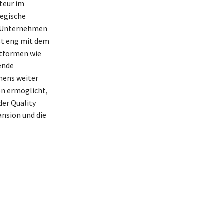
kteur im
tegische
as Unternehmen
st eng mit dem
ttformen wie
ende
mens weiter
on ermöglicht,
der Quality
ansion und die