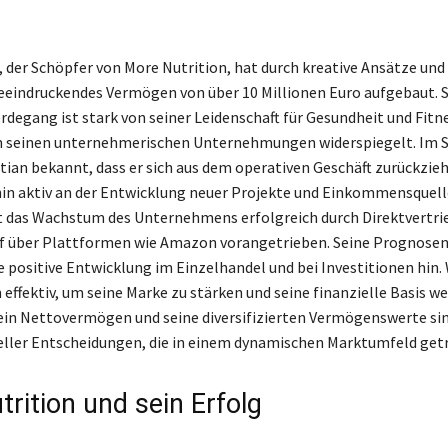
, der Schöpfer von More Nutrition, hat durch kreative Ansätze und
beeindruckendes Vermögen von über 10 Millionen Euro aufgebaut. 
rdegang ist stark von seiner Leidenschaft für Gesundheit und Fitn
 in seinen unternehmerischen Unternehmungen widerspiegelt. Im
tian bekannt, dass er sich aus dem operativen Geschäft zurückzieh
hin aktiv an der Entwicklung neuer Projekte und Einkommensquell
t das Wachstum des Unternehmens erfolgreich durch Direktvertri
f über Plattformen wie Amazon vorangetrieben. Seine Prognosen
e positive Entwicklung im Einzelhandel und bei Investitionen hin.
 effektiv, um seine Marke zu stärken und seine finanzielle Basis we
ein Nettovermögen und seine diversifizierten Vermögenswerte sin
ieller Entscheidungen, die in einem dynamischen Marktumfeld get
rition und sein Erfolg