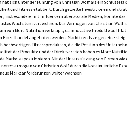
 hat sich unter der Führung von Christian Wolf als ein Schlüssela
heit und Fitness etabliert. Durch gezielte Investitionen und stra
en, insbesondere mit Influencern über soziale Medien, konnte d
obustes Wachstum verzeichnen. Das Vermögen von Christian Wolf i
m von More Nutrition verknüpft, da innovative Produkte auf Pla
 Einzelhandel angeboten werden. Markttrends zeigen eine steig
h hochwertigen Fitnessprodukten, die die Position des Unterneh
ualität der Produkte und der Direktvertrieb haben es More Nutriti
nde Marke zu positionieren. Mit der Unterstützung von Firmen wie 
 nettovermögen von Christian Wolf durch die kontinuierliche Exp
neue Marktanforderungen weiter wachsen.