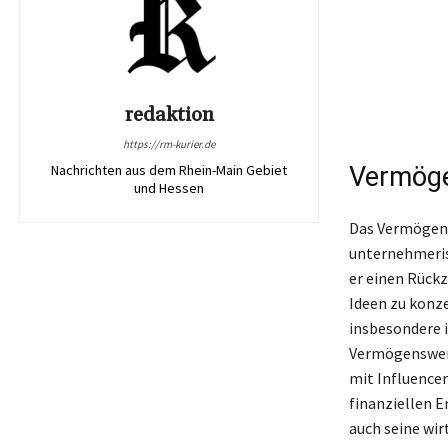
redaktion
https://rm-kurier.de
Nachrichten aus dem Rhein-Main Gebiet
Vermöge
und Hessen
Das Vermögen v
unternehmeris
er einen Rückz
Ideen zu konz
insbesondere 
Vermögenswert
mit Influence
finanziellen 
auch seine wir