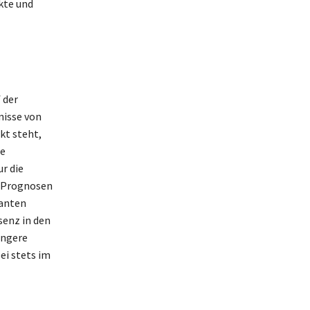
kte und
 der
nisse von
kt steht,
he
r die
. Prognosen
kanten
senz in den
engere
ei stets im