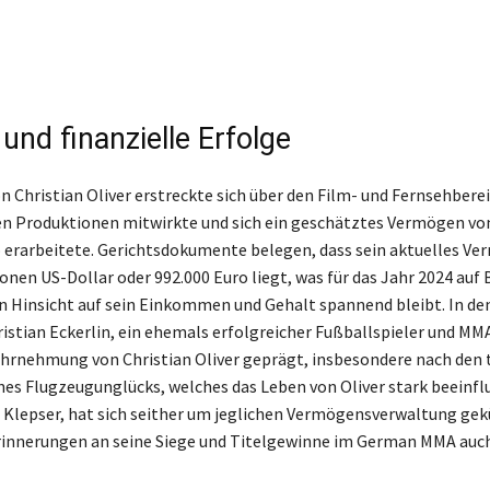
 und finanzielle Erfolge
on Christian Oliver erstreckte sich über den Film- und Fernsehberei
en Produktionen mitwirkte und sich ein geschätztes Vermögen von
o erarbeitete. Gerichtsdokumente belegen, dass sein aktuelles Ve
ionen US-Dollar oder 992.000 Euro liegt, was für das Jahr 2024 auf 
n Hinsicht auf sein Einkommen und Gehalt spannend bleibt. In de
istian Eckerlin, ein ehemals erfolgreicher Fußballspieler und MM
ahrnehmung von Christian Oliver geprägt, insbesondere nach den 
nes Flugzeugunglücks, welches das Leben von Oliver stark beeinflu
a Klepser, hat sich seither um jeglichen Vermögensverwaltung g
rinnerungen an seine Siege und Titelgewinne im German MMA auc