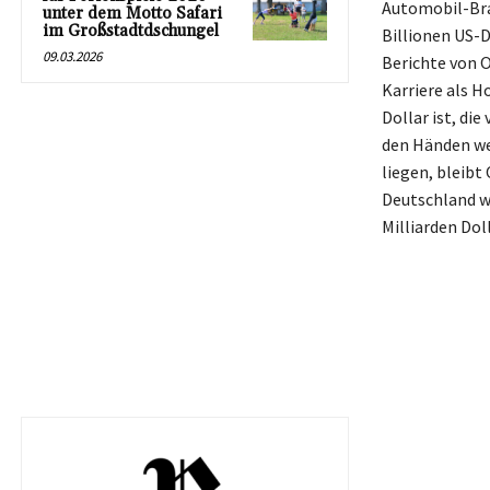
Automobil-Bra
unter dem Motto Safari
im Großstadtdschungel
Billionen US-D
09.03.2026
Berichte von 
Karriere als H
Dollar ist, d
den Händen wen
liegen, bleibt
Deutschland w
Milliarden Dol