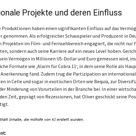
ionale Projekte und deren Einfluss
e Produktionen haben einen signifikanten Einfluss auf das Vermö
ver genommen. Als erfolgreicher Schauspieler und Produzent in De
len Projekten im Film- und Fernsehbereich engagiert, die nicht nur 
ten, sondern auch seine Karriere auf ein neues Level hoben. Ger
 sein Vermögen in Millionen US-Dollar und Euro gemessen wird, i
iche Formate wie ‚Alarm für Cobra 11‘, in dem seine Rolle als Ha
 Anerkennung fand. Zudem trug die Partizipation an internationa
en in Celle und sogar in exotischen Orten wie Bequia, zur Diversifi
der Minderung von Vorurteilen in der Branche bei. In einer wirtscha
en Zeit, geprägt von Rezessionen, hat Oliver geschickt seine Posi
tigt.
nt: