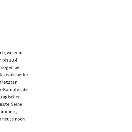
ch, wo er in
 bis zu 4
rmögen bei
Basis aktueller
n letzten
A-Kämpfer, die
tragischen
sste. Seine
ekümmert,
h heute noch