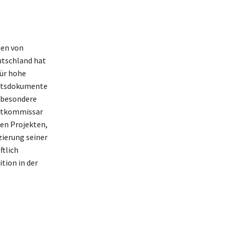
gen von
utschland hat
für hohe
ichtsdokumente
nsbesondere
uptkommissar
len Projekten,
zierung seiner
ftlich
tion in der