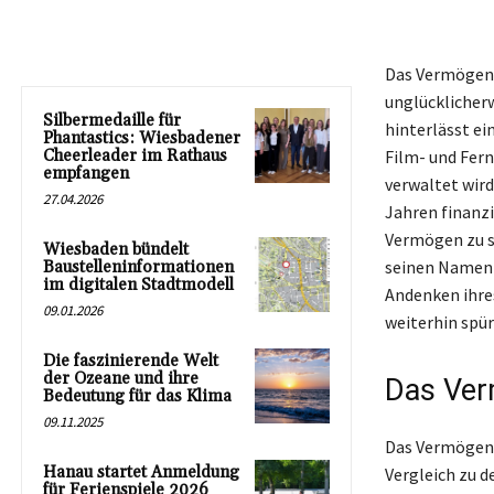
Das Vermögen v
unglücklicher
Silbermedaille für
hinterlässt ei
Phantastics: Wiesbadener
Cheerleader im Rathaus
Film- und Fern
empfangen
verwaltet wird
27.04.2026
Jahren finanz
Vermögen zu st
Wiesbaden bündelt
seinen Namen i
Baustelleninformationen
im digitalen Stadtmodell
Andenken ihre
09.01.2026
weiterhin spür
Die faszinierende Welt
der Ozeane und ihre
Das Ver
Bedeutung für das Klima
09.11.2025
Das Vermögen v
Hanau startet Anmeldung
Vergleich zu d
für Ferienspiele 2026