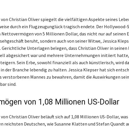
on Christian Oliver spiegelt die vielfältigen Aspekte seines Leben
weise durch ein Flugzeugunglück tragisch endete. Der Hollywood-
n Nettovermögen von 5 Millionen Dollar, das nicht nur auf seinen 
sehgeschäft beruht, sondern auch von seiner Witwe, Jessica Kleps
. Gerichtliche Unterlagen belegen, dass Christian Oliver in seinen
iell abgesichert war und mehrere Unternehmungen initiiert hatte
eigern. Sein Erbe, sowohl finanziell als auch künstlerisch, wird d
n der Branche lebendig zu halten. Jessica Klepser hat sich entsch
s verstorbenen Mannes zu bewahren, damit die Auswirkungen sein
bar sind.
mögen von 1,08 Millionen US-Dollar
on Christian Oliver beläuft sich auf 1,08 Millionen US-Dollar, was
en reichsten Deutschen, wie Susanne Klatten und Stefan Quandt a