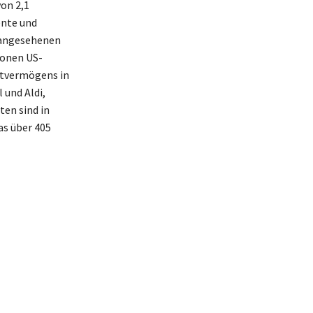
on 2,1
ente und
 angesehenen
ionen US-
mtvermögens in
 und Aldi,
ten sind in
as über 405