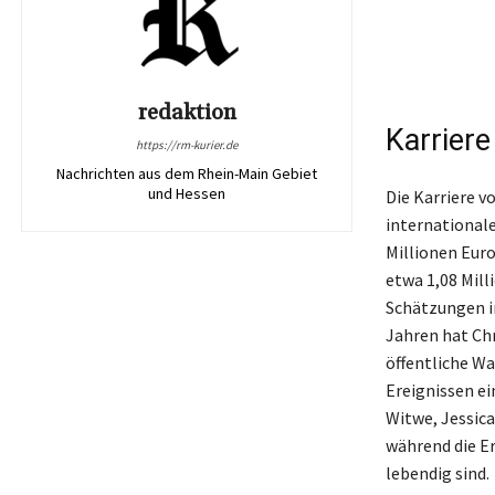
redaktion
Karriere
https://rm-kurier.de
Nachrichten aus dem Rhein-Main Gebiet
und Hessen
Die Karriere v
international
Millionen Eur
etwa 1,08 Mill
Schätzungen i
Jahren hat Chr
öffentliche W
Ereignissen ei
Witwe, Jessic
während die E
lebendig sind.