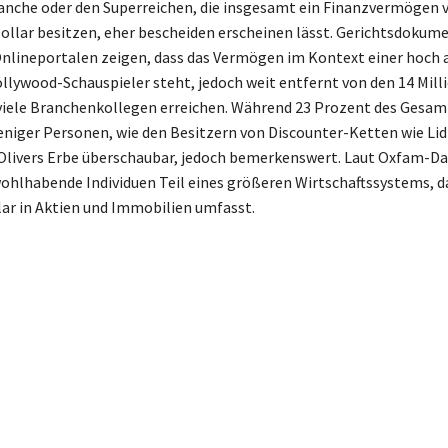
nche oder den Superreichen, die insgesamt ein Finanzvermögen v
ollar besitzen, eher bescheiden erscheinen lässt. Gerichtsdokum
Onlineportalen zeigen, dass das Vermögen im Kontext einer hoch
ollywood-Schauspieler steht, jedoch weit entfernt von den 14 Mill
ie viele Branchenkollegen erreichen. Während 23 Prozent des Gesa
iger Personen, wie den Besitzern von Discounter-Ketten wie Lidl
 Olivers Erbe überschaubar, jedoch bemerkenswert. Laut Oxfam-Da
ohlhabende Individuen Teil eines größeren Wirtschaftssystems, d
lar in Aktien und Immobilien umfasst.