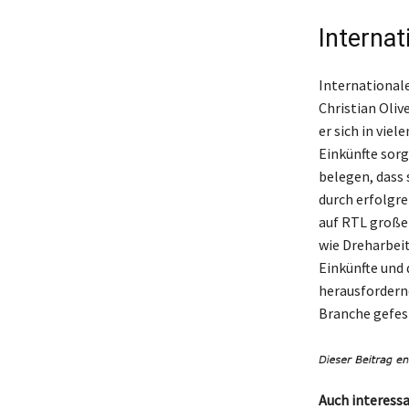
Internat
International
Christian Oli
er sich in vie
Einkünfte sorg
belegen, dass
durch erfolgre
auf RTL große
wie Dreharbeit
Einkünfte und 
herausfordernd
Branche gefes
Auch interessa