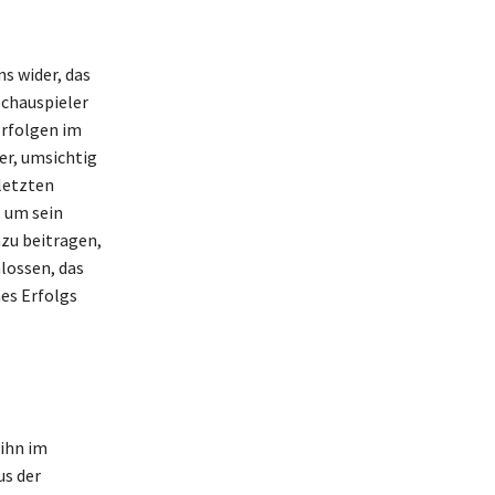
s wider, das
Schauspieler
Erfolgen im
er, umsichtig
 letzten
, um sein
azu beitragen,
lossen, das
es Erfolgs
 ihn im
us der