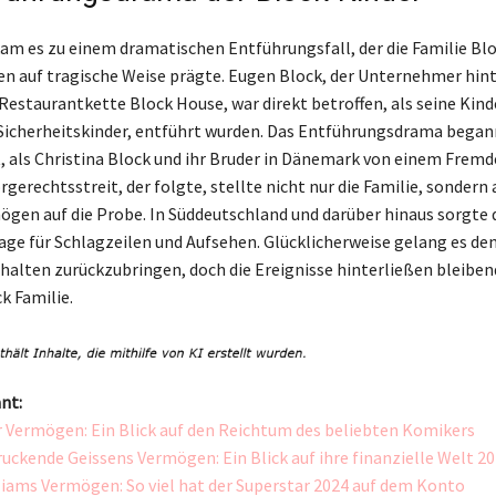
am es zu einem dramatischen Entführungsfall, der die Familie Blo
n auf tragische Weise prägte. Eugen Block, der Unternehmer hint
Restaurantkette Block House, war direkt betroffen, als seine Kinde
icherheitskinder, entführt wurden. Das Entführungsdrama begann
, als Christina Block und ihr Bruder in Dänemark von einem Frem
rgerechtsstreit, der folgte, stellte nicht nur die Familie, sondern
gen auf die Probe. In Süddeutschland und darüber hinaus sorgte 
ge für Schlagzeilen und Aufsehen. Glücklicherweise gelang es de
halten zurückzubringen, doch die Ereignisse hinterließen bleibe
k Familie.
nt:
r Vermögen: Ein Blick auf den Reichtum des beliebten Komikers
uckende Geissens Vermögen: Ein Blick auf ihre finanzielle Welt 2
liams Vermögen: So viel hat der Superstar 2024 auf dem Konto