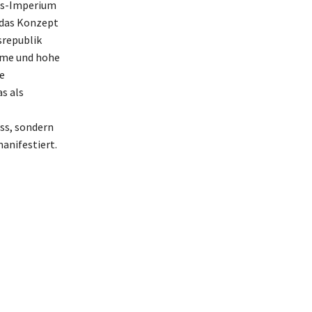
aus-Imperium
e das Konzept
srepublik
arme und hohe
te
s als
ss, sondern
anifestiert.