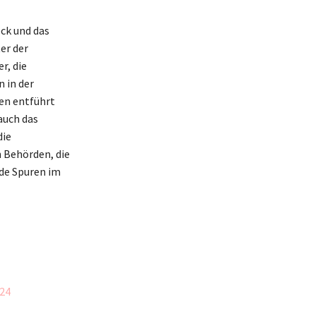
ck und das
er der
r, die
 in der
den entführt
 auch das
die
n Behörden, die
nde Spuren im
024