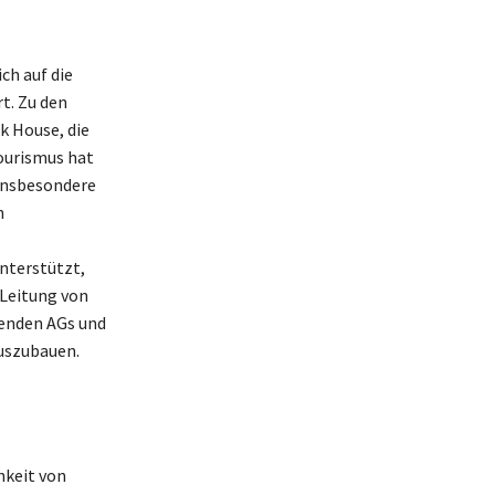
ch auf die
t. Zu den
k House, die
ourismus hat
insbesondere
n
unterstützt,
 Leitung von
henden AGs und
auszubauen.
hkeit von