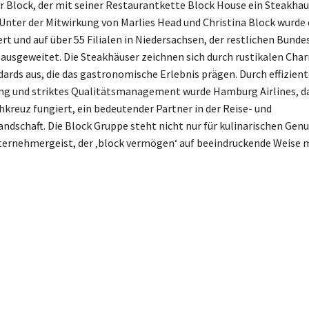
 Block, der mit seiner Restaurantkette Block House ein Steakh
. Unter der Mitwirkung von Marlies Head und Christina Block wurd
ert und auf über 55 Filialen in Niedersachsen, der restlichen Bunde
 ausgeweitet. Die Steakhäuser zeichnen sich durch rustikalen Ch
ards aus, die das gastronomische Erlebnis prägen. Durch effizien
ng und striktes Qualitätsmanagement wurde Hamburg Airlines, da
kreuz fungiert, ein bedeutender Partner in der Reise- und
dschaft. Die Block Gruppe steht nicht nur für kulinarischen Genu
ternehmergeist, der ‚block vermögen‘ auf beeindruckende Weise m