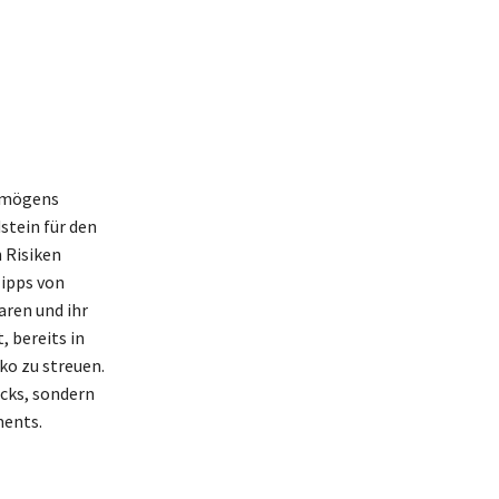
ermögens
stein für den
 Risiken
Tipps von
aren und ihr
, bereits in
ko zu streuen.
cks, sondern
ments.