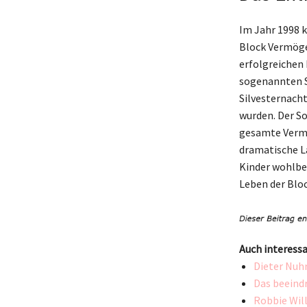
Im Jahr 1998 k
Block Vermöge
erfolgreichen 
sogenannten S
Silvesternacht
wurden. Der So
gesamte Vermö
dramatische La
Kinder wohlbe
Leben der Bloc
Auch interessa
Dieter Nuh
Das beeindr
Robbie Wil