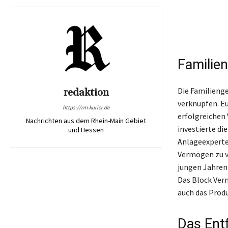
Familie
Die Familienge
redaktion
verknüpfen. Eu
https://rm-kurier.de
erfolgreichen
Nachrichten aus dem Rhein-Main Gebiet
investierte di
und Hessen
Anlageexperten
Vermögen zu ve
jungen Jahren 
Das Block Ver
auch das Prod
Das Ent