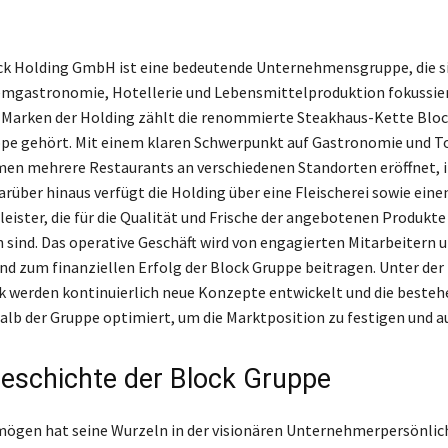
ck Holding GmbH ist eine bedeutende Unternehmensgruppe, die si
emgastronomie, Hotellerie und Lebensmittelproduktion fokussier
Marken der Holding zählt die renommierte Steakhaus-Kette Bloc
ppe gehört. Mit einem klaren Schwerpunkt auf Gastronomie und T
en mehrere Restaurants an verschiedenen Standorten eröffnet, 
rüber hinaus verfügt die Holding über eine Fleischerei sowie eine
leister, die für die Qualität und Frische der angebotenen Produkte
 sind. Das operative Geschäft wird von engagierten Mitarbeitern 
nd zum finanziellen Erfolg der Block Gruppe beitragen. Unter der
ck werden kontinuierlich neue Konzepte entwickelt und die beste
lb der Gruppe optimiert, um die Marktposition zu festigen und 
geschichte der Block Gruppe
mögen hat seine Wurzeln in der visionären Unternehmerpersönlic