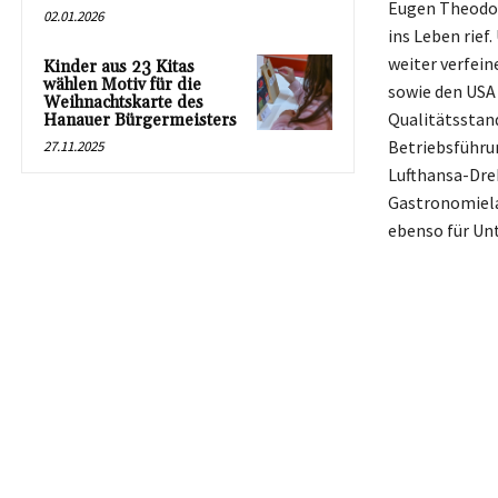
Eugen Theodor
02.01.2026
ins Leben rief
weiter verfein
Kinder aus 23 Kitas
wählen Motiv für die
sowie den USA
Weihnachtskarte des
Qualitätsstand
Hanauer Bürgermeisters
Betriebsführu
27.11.2025
Lufthansa-Dreh
Gastronomielan
ebenso für Un