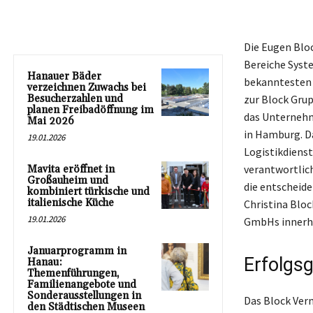
Die Eugen Blo
Bereiche Syst
Hanauer Bäder
bekanntesten 
verzeichnen Zuwachs bei
Besucherzahlen und
zur Block Gru
planen Freibadöffnung im
das Unternehm
Mai 2026
in Hamburg. Da
19.01.2026
Logistikdienst
verantwortlich
Mavita eröffnet in
Großauheim und
die entscheide
kombiniert türkische und
italienische Küche
Christina Blo
19.01.2026
GmbHs innerha
Januarprogramm in
Erfolgs
Hanau:
Themenführungen,
Familienangebote und
Sonderausstellungen in
Das Block Ver
den Städtischen Museen