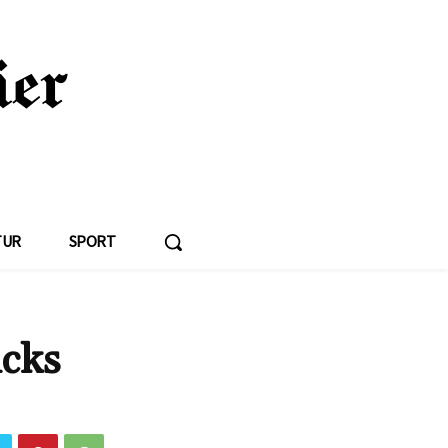
TUR
SPORT
icks