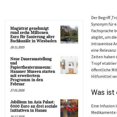
Der Begriff ‚
Synonym für ei
Magistrat genehmigt
Fachsprache be
rund sechs Millionen
Euro für Sanierung alter
abgibt, um die
Bachkanäle in Wiesbaden
intravenöse A
29.11.2025
eine Relevanz 
Zeiten haben 
Neue Dauerausstellung
Tropf etablier
und
Papiertheatermuseum:
öffentliche Mi
Hanauer Museen starten
mit erweitertem
Hilfsmittel v
Programm in den
Februar
27.01.2026
Was ist 
Jubiläum im Asia Palast:
Eine Infusion 
6000 Euro an drei soziale
Initiativen in Hanau
Medikamente od
16.12.2025