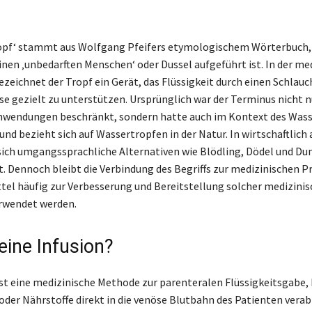
Tropf‘ stammt aus Wolfgang Pfeifers etymologischem Wörterbuch, 
nen ‚unbedarften Menschen‘ oder Dussel aufgeführt ist. In der me
zeichnet der Tropf ein Gerät, das Flüssigkeit durch einen Schlau
se gezielt zu unterstützen. Ursprünglich war der Terminus nicht n
nwendungen beschränkt, sondern hatte auch im Kontext des Wass
und bezieht sich auf Wassertropfen in der Natur. In wirtschaftlic
sich umgangssprachliche Alternativen wie Blödling, Dödel und D
t. Dennoch bleibt die Verbindung des Begriffs zur medizinischen Pr
ttel häufig zur Verbesserung und Bereitstellung solcher medizini
erwendet werden.
eine Infusion?
ist eine medizinische Methode zur parenteralen Flüssigkeitsgabe, 
er Nährstoffe direkt in die venöse Blutbahn des Patienten verab