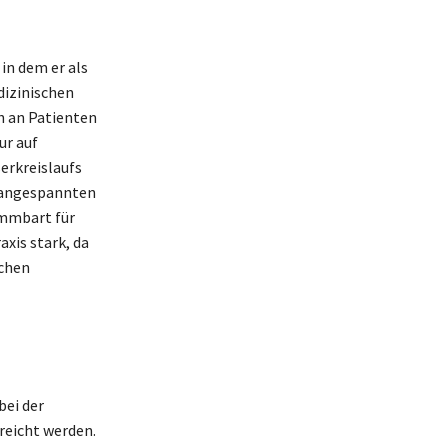
in dem er als
dizinischen
ch an Patienten
ur auf
erkreislaufs
h angespannten
ummbart für
axis stark, da
schen
bei der
reicht werden.