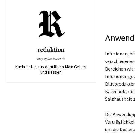
Anwendu
redaktion
Infusionen, hä
https://rm-kurier.de
verschiedener
Nachrichten aus dem Rhein-Main Gebiet
Bereichen wie
und Hessen
Infusionen gez
Blutprodukten
Katecholamine
Salzhaushalt z
Die Anwendung
Verträglichke
um die Dosieru