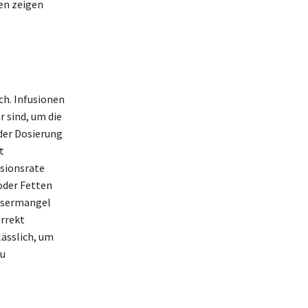
en zeigen
ch. Infusionen
 sind, um die
der Dosierung
t
usionsrate
oder Fetten
assermangel
orrekt
lässlich, um
zu