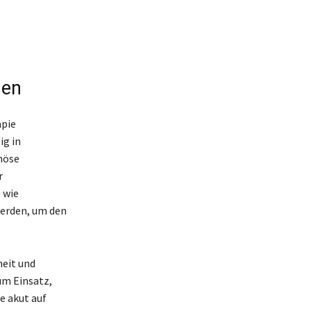
nen
apie
ig in
nöse
r
 wie
werden, um den
heit und
m Einsatz,
e akut auf