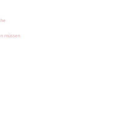
che
sen müssen