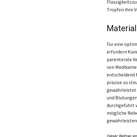
Flüssigkeitszu
Tropfen ihre V
Material
Für eine optim
erfordern Kanü
parenterale V
von Medikamen
entscheidend f
präzise zu st
gewährleistet 
und Blutungen
durchgeführt w
mögliche Nebe
gewährleisten