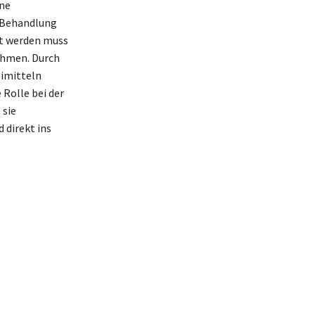
ine
e Behandlung
rt werden muss
nehmen. Durch
eimitteln
 Rolle bei der
 sie
 direkt ins