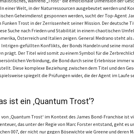
imalistisches, während „Trost“ die emotionale Dimension der Ges
. In einer Welt, in der Naturressourcen ausgebeutet werden und K
tischen Geheimdienst gesponnen werden, sucht der Top-Agent J
 Funken Trost in der Zerrissenheit seiner Mission. Der deutsche Ti
iese Suche nach Frieden und Stabilität in einem chaotischen Umfeld
merika, Österreich und Italien zeigen. General Medrano steht als
 Intrigen-gefüllten Konflikts, der Bonds Handeln und seine mora
 prägt. Der Titel wird somit zu einem Symbol für die Zerbrechlic
persönlichen Verbindung, die Bond durch seine Erlebnisse immer w
 stellt. Diese komplexe Beziehung zwischen dem Titel und den Ge
pielsweise spiegelt die Prüfungen wider, die der Agent im Laufe s
as ist ein ‚Quantum Trost‘?
 von ‚Quantum Trost‘ im Kontext des James Bond-Franchise ist vie
nteuer, das unter der Regie von Marc Forster entstand, geht es 
ichen 007, der nicht nur gegen Bösewichte wie Greene und deren 