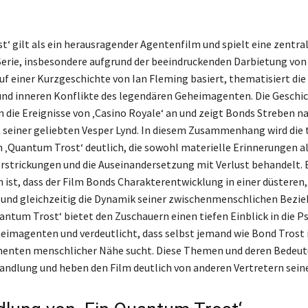
‘ gilt als ein herausragender Agentenfilm und spielt eine zentral
rie, insbesondere aufgrund der beeindruckenden Darbietung von 
auf einer Kurzgeschichte von Ian Fleming basiert, thematisiert d
nd inneren Konflikte des legendären Geheimagenten. Die Geschic
 die Ereignisse von ‚Casino Royale‘ an und zeigt Bonds Streben n
t seiner geliebten Vesper Lynd. In diesem Zusammenhang wird die 
 ‚Quantum Trost‘ deutlich, die sowohl materielle Erinnerungen a
rstrickungen und die Auseinandersetzung mit Verlust behandelt.
ist, dass der Film Bonds Charakterentwicklung in einer düsteren,
t und gleichzeitig die Dynamik seiner zwischenmenschlichen Bezi
uantum Trost‘ bietet den Zuschauern einen tiefen Einblick in die P
eimagenten und verdeutlicht, dass selbst jemand wie Bond Trost 
enten menschlicher Nähe sucht. Diese Themen und deren Bedeu
andlung und heben den Film deutlich von anderen Vertretern seine