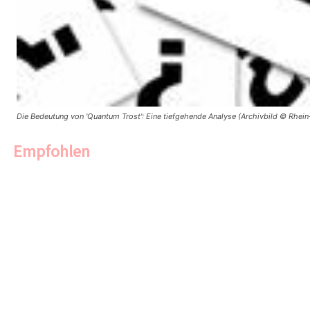
Die Bedeutung von 'Quantum Trost': Eine tiefgehende Analyse (Archivbild © Rhein
Empfohlen