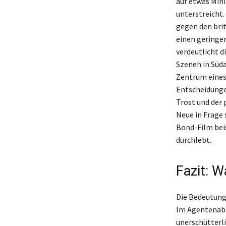
auf etwas Min
unterstreicht
gegen den bri
einen geringen
verdeutlicht d
Szenen in Süda
Zentrum eines
Entscheidungen
Trost und der 
Neue in Frage
Bond-Film beis
durchlebt.
Fazit: W
Die Bedeutung
Im Agentenabe
unerschütterl