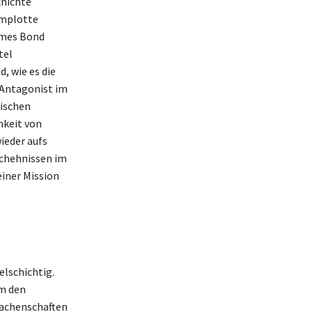
chichte
omplotte
ames Bond
tel
, wie es die
 Antagonist im
lischen
hkeit von
ieder aufs
schehnissen im
einer Mission
lschichtig.
um den
Machenschaften