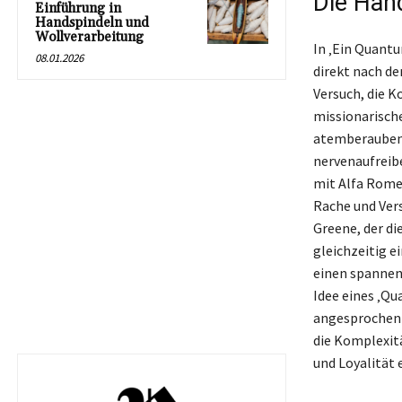
Die Han
Einführung in
Handspindeln und
Wollverarbeitung
In ‚Ein Quantu
08.01.2026
direkt nach de
Versuch, die K
missionarische
atemberaubend
nervenaufreib
mit Alfa Romeo
Rache und Vers
Greene, der di
gleichzeitig e
einen spannend
Idee eines ‚Qu
angesprochen w
die Komplexitä
und Loyalität 