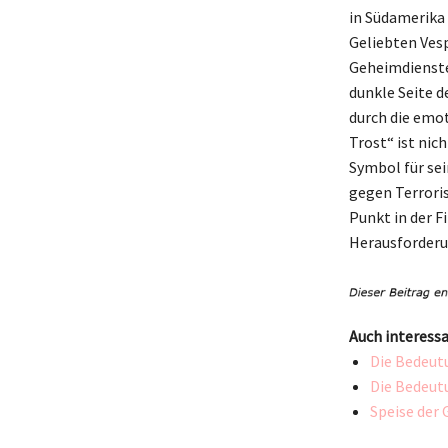
in Südamerika
Geliebten Vesp
Geheimdienste 
dunkle Seite d
durch die emo
Trost“ ist nich
Symbol für sei
gegen Terroris
Punkt in der F
Herausforderu
Auch interessa
Die Bedeut
Die Bedeut
Speise der 