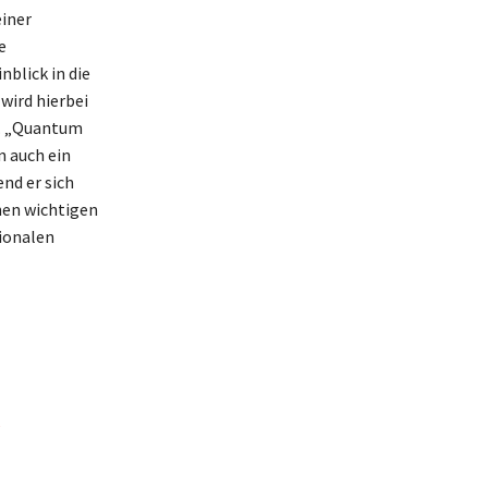
einer
e
blick in die
wird hierbei
h. „Quantum
n auch ein
nd er sich
nen wichtigen
tionalen
t