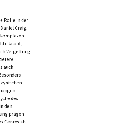
e Rolle in der
Daniel Craig.
ie komplexen
hte knüpft
ach Vergeltung
tiefere
ls auch
 Besonders
 zynischen
ehungen
syche des
in den
tung prägen
s Genres ab.