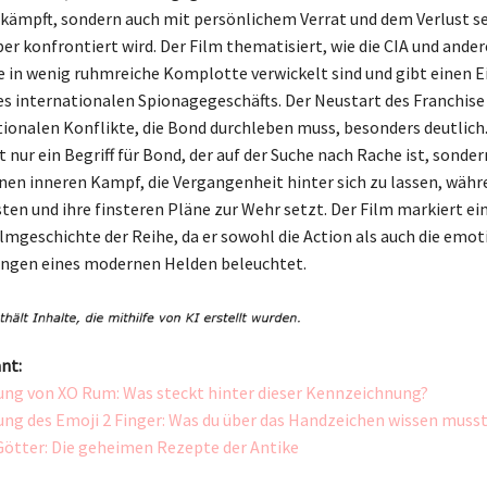
 kämpft, sondern auch mit persönlichem Verrat und dem Verlust s
er konfrontiert wird. Der Film thematisiert, wie die CIA und ander
in wenig ruhmreiche Komplotte verwickelt sind und gibt einen Ein
es internationalen Spionagegeschäfts. Der Neustart des Franchise 
tionalen Konflikte, die Bond durchleben muss, besonders deutlic
t nur ein Begriff für Bond, der auf der Suche nach Rache ist, sonder
nen inneren Kampf, die Vergangenheit hinter sich zu lassen, währe
ten und ihre finsteren Pläne zur Wehr setzt. Der Film markiert ei
ilmgeschichte der Reihe, da er sowohl die Action als auch die emo
ngen eines modernen Helden beleuchtet.
nt:
ung von XO Rum: Was steckt hinter dieser Kennzeichnung?
ung des Emoji 2 Finger: Was du über das Handzeichen wissen muss
Götter: Die geheimen Rezepte der Antike