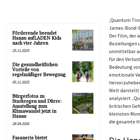
‚Quantum Trost
James-Bond-Se
Förderende beendet
Der Film, der 
Hanau aufLADEN Kids
nach vier Jahren
Beziehungen u
25.11.2025
unmittelbar an
für den Verlus
Die gesundheitlichen
Bedeutung von
Vorteile von
emotionale Ve
regelmäßiger Bewegung
05.11.2025
hervorzuheben 
Welt darstell
Bürgerfotos zu
analysiert. ‚Q
Starkregen und Dürre:
britischen Geh
Ausstellung zum
Klimawandel jetzt in
kleinsten Mom
Hanau
die gesamte H
28.04.2026
Fasanerie bietet