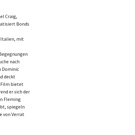
el Craig,
atisiert Bonds
Italien, mit
n Begegnungen
Suche nach
n Dominic
nd deckt
 Film bietet
end er sich der
an Fleming
bt, spiegeln
e von Verrat