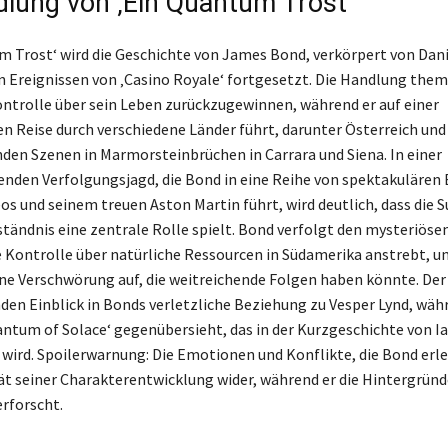
dlung von ‚Ein Quantum Trost‘
m Trost‘ wird die Geschichte von James Bond, verkörpert von Dani
n Ereignissen von ‚Casino Royale‘ fortgesetzt. Die Handlung them
ontrolle über sein Leben zurückzugewinnen, während er auf einer
n Reise durch verschiedene Länder führt, darunter Österreich und 
en Szenen in Marmorsteinbrüchen in Carrara und Siena. In einer
enden Verfolgungsjagd, die Bond in eine Reihe von spektakuläre
s und seinem treuen Aston Martin führt, wird deutlich, dass die 
tändnis eine zentrale Rolle spielt. Bond verfolgt den mysteriöse
e Kontrolle über natürliche Ressourcen in Südamerika anstrebt, u
ine Verschwörung auf, die weitreichende Folgen haben könnte. Der
en Einblick in Bonds verletzliche Beziehung zu Vesper Lynd, währ
antum of Solace‘ gegenübersieht, das in der Kurzgeschichte von I
ird. Spoilerwarnung: Die Emotionen und Konflikte, die Bond erle
t seiner Charakterentwicklung wider, während er die Hintergründ
erforscht.