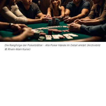
Die Rangfolge der Pokerblätter - Alle Poker Hände im Detail erklärt (Archivbild
© Rhein-Main Kurier)