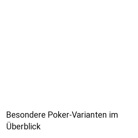
Besondere Poker-Varianten im
Überblick