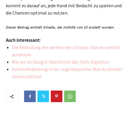
kommt es darauf an, jede Hand mit Bedacht zu spielen und
die Chancen optimal zu nutzen.
Auch interessant:
Die Bedeutung des weißen Herz Emojis: Was es wirklich
ausdrückt
Wie alt ist Google: Geschichte des Tech-Giganten
Karma Bedeutung in der Jugendsprache: Was du darüber
wissen solltest