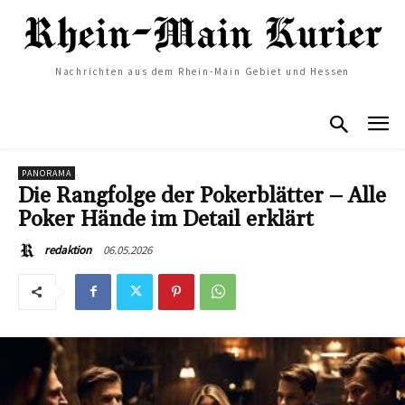
Nachrichten aus dem Rhein-Main Gebiet und Hessen
PANORAMA
Die Rangfolge der Pokerblätter – Alle
Poker Hände im Detail erklärt
06.05.2026
redaktion