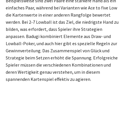
Beispielsweise sind zwei Paare eine stärkere Hand als ein
einfaches Paar, während bei Varianten wie Ace to five Low
die Kartenwerte in einer anderen Rangfolge bewertet
werden. Bei 2-7 Lowball ist das Ziel, die niedrigste Hand zu
bilden, was erfordert, dass Spieler ihre Strategien
anpassen. Badugi kombiniert Elemente aus Draw- und
Lowball-Poker, und auch hier gibt es spezielle Regeln zur
Gewinnverteilung. Das Zusammenspiel von Glück und
Strategie beim Setzen erhöht die Spannung. Erfolgreiche
Spieler müssen die verschiedenen Kombinationen und
deren Wertigkeit genau verstehen, um in diesem
spannenden Kartenspiel effektiv zu agieren.