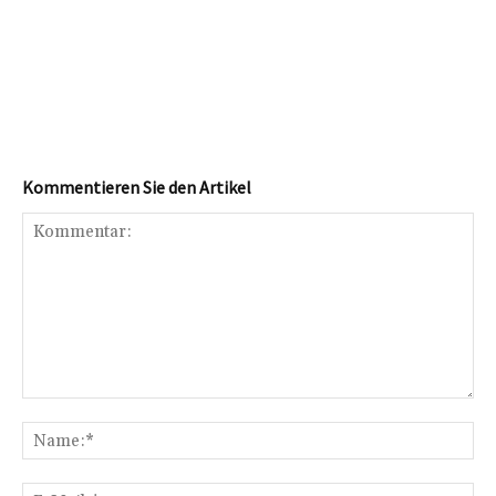
Kommentieren Sie den Artikel
Kommentar:
Na
E-