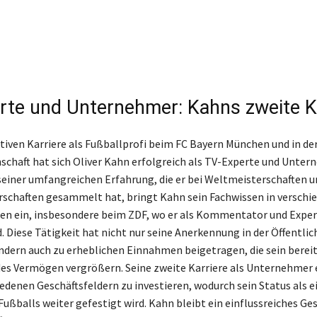
rte und Unternehmer: Kahns zweite K
tiven Karriere als Fußballprofi beim FC Bayern München und in de
chaft hat sich Oliver Kahn erfolgreich als TV-Experte und Unte
 seiner umfangreichen Erfahrung, die er bei Weltmeisterschaften 
schaften gesammelt hat, bringt Kahn sein Fachwissen in verschi
n ein, insbesondere beim ZDF, wo er als Kommentator und Expe
. Diese Tätigkeit hat nicht nur seine Anerkennung in der Öffentlic
ndern auch zu erheblichen Einnahmen beigetragen, die sein berei
es Vermögen vergrößern. Seine zweite Karriere als Unternehmer 
iedenen Geschäftsfeldern zu investieren, wodurch sein Status als e
ußballs weiter gefestigt wird. Kahn bleibt ein einflussreiches Ge