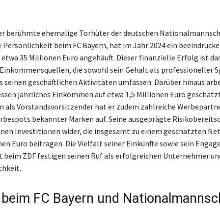
der berühmte ehemalige Torhüter der deutschen Nationalmannscha
 Persönlichkeit beim FC Bayern, hat im Jahr 2024 ein beeindruck
twa 35 Millionen Euro angehäuft. Dieser finanzielle Erfolg ist da
Einkommensquellen, die sowohl sein Gehalt als professioneller Sp
 seinen geschäftlichen Aktivitäten umfassen. Darüber hinaus arbe
ssen jährliches Einkommen auf etwa 1,5 Millionen Euro geschätzt 
on als Vorstandsvorsitzender hat er zudem zahlreiche Werbepart
erbespots bekannter Marken auf. Seine ausgeprägte Risikobereitsc
seinen Investitionen wider, die insgesamt zu einem geschätzten 
nen Euro beitragen. Die Vielfalt seiner Einkünfte sowie sein Enga
t beim ZDF festigen seinen Ruf als erfolgreichen Unternehmer u
chkeit.
e beim FC Bayern und Nationalmannsc