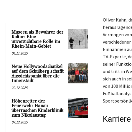
Oliver Kahn, 
herausragende
Museen als Bewahrer der
Vermögen von e
Kultur: Eine
unverzichtbare Rolle im
verschiedener 
Rhein-Main-Gebiet
Einnahmen aus
04.11.2025
TV-Experte, de
seiner Funkti
Neue Hollywoodschaukel
und tritt in W
auf dem Schulberg schafft
Aussichtspunkt über die
sich auch in 
Innenstadt
von 100 Millio
22.12.2025
Fußballanalys
Sportpersönli
Höhenretter der
Feuerwehr Hanau
überraschen Kinderklinik
zum Nikolaustag
Karrier
07.12.2025