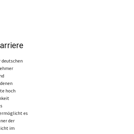
arriere
r deutschen
rnehmer
und
edenen
rte hoch
hkeit
ts
ermöglicht es
iner der
sicht im