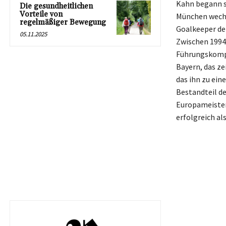
Kahn begann se
Die gesundheitlichen
Vorteile von
München wechse
regelmäßiger Bewegung
Goalkeeper der
05.11.2025
Zwischen 1994
Führungskompe
Bayern, das ze
das ihn zu ein
Bestandteil d
Europameisters
erfolgreich al