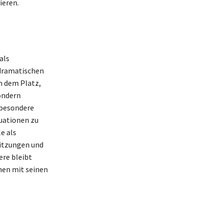
ieren.
als
 dramatischen
n dem Platz,
sondern
nsbesondere
tuationen zu
e als
sitzungen und
ere bleibt
nen mit seinen