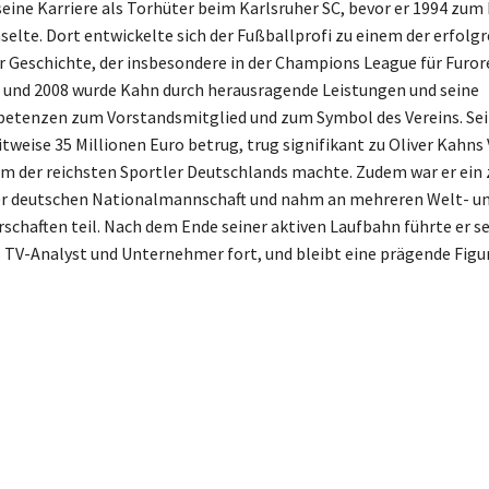
ine Karriere als Torhüter beim Karlsruher SC, bevor er 1994 zum
lte. Dort entwickelte sich der Fußballprofi zu einem der erfolg
 Geschichte, der insbesondere in der Champions League für Furor
 und 2008 wurde Kahn durch herausragende Leistungen und seine
tenzen zum Vorstandsmitglied und zum Symbol des Vereins. Sei
itweise 35 Millionen Euro betrug, trug signifikant zu Oliver Kahn
em der reichsten Sportler Deutschlands machte. Zudem war er ein 
er deutschen Nationalmannschaft und nahm an mehreren Welt- u
chaften teil. Nach dem Ende seiner aktiven Laufbahn führte er se
s TV-Analyst und Unternehmer fort, und bleibt eine prägende Figur