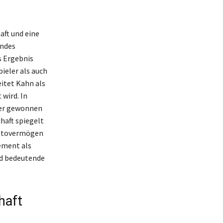
ft und eine
endes
s Ergebnis
ieler als auch
itet Kahn als
wird. In
ner gewonnen
haft spiegelt
Nettovermögen
gement als
nd bedeutende
haft