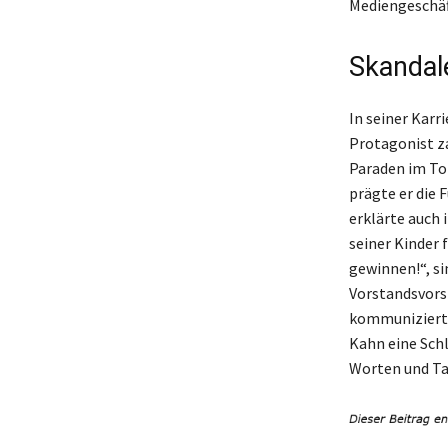
Mediengeschäft
Skandale
In seiner Karri
Protagonist z
Paraden im To
prägte er die 
erklärte auch 
seiner Kinder 
gewinnen!“, si
Vorstandsvorsi
kommunizierten
Kahn eine Schl
Worten und Ta