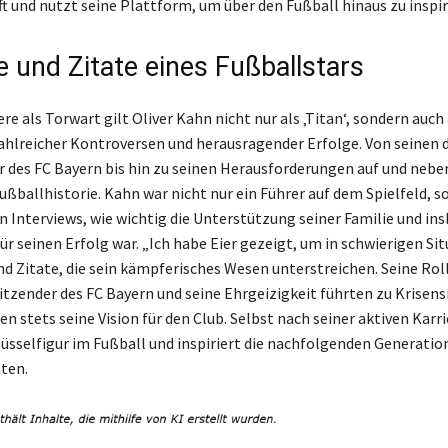
 und nutzt seine Plattform, um über den Fußball hinaus zu inspir
 und Zitate eines Fußballstars
ere als Torwart gilt Oliver Kahn nicht nur als ‚Titan‘, sondern auch 
ahlreicher Kontroversen und herausragender Erfolge. Von seinen
r des FC Bayern bis hin zu seinen Herausforderungen auf und nebe
Fußballhistorie. Kahn war nicht nur ein Führer auf dem Spielfeld, 
in Interviews, wie wichtig die Unterstützung seiner Familie und i
für seinen Erfolg war. „Ich habe Eier gezeigt, um in schwierigen Si
nd Zitate, die sein kämpferisches Wesen unterstreichen. Seine Roll
tzender des FC Bayern und seine Ehrgeizigkeit führten zu Krisen
 stets seine Vision für den Club. Selbst nach seiner aktiven Karri
üsselfigur im Fußball und inspiriert die nachfolgenden Generatio
ten.