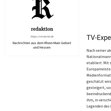
redaktion
TV-Expe
https://rm-kurier.de
Nachrichten aus dem Rhein-Main Gebiet
und Hessen
Nach seiner ak
Nationalmanns
etabliert. Mit
Europameister
Medienformate
geschätzt wird
gesteigert, so
beeindruckend
ihm, in versch
Legenden des F