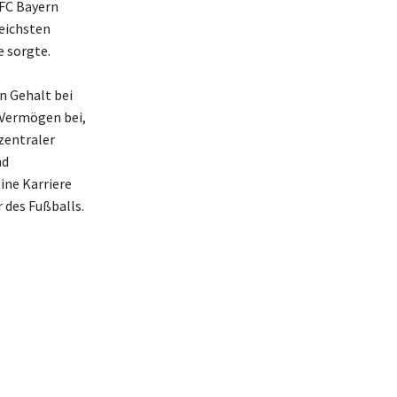
 FC Bayern
reichsten
e sorgte.
n Gehalt bei
s Vermögen bei,
zentraler
nd
ine Karriere
 des Fußballs.