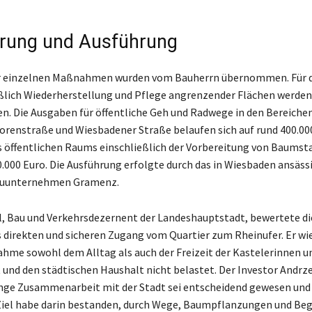
erung und Ausführung
er einzelnen Maßnahmen wurden vom Bauherrn übernommen. Für 
eßlich Wiederherstellung und Pflege angrenzender Flächen werden
n. Die Ausgaben für öffentliche Geh und Radwege in den Bereichen
orenstraße und Wiesbadener Straße belaufen sich auf rund 400.000
 öffentlichen Raums einschließlich der Vorbereitung von Baums
.000 Euro. Die Ausführung erfolgte durch das in Wiesbaden ansäss
auunternehmen Gramenz.
, Bau und Verkehrsdezernent der Landeshauptstadt, bewertete di
 direkten und sicheren Zugang vom Quartier zum Rheinufer. Er wie
hme sowohl dem Alltag als auch der Freizeit der Kastelerinnen u
nd den städtischen Haushalt nicht belastet. Der Investor Andrze
enge Zusammenarbeit mit der Stadt sei entscheidend gewesen und
el habe darin bestanden, durch Wege, Baumpflanzungen und Be