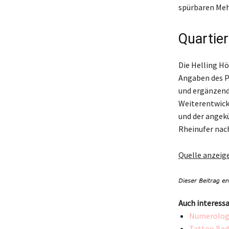
spürbaren Mehr
Quartie
Die Helling H
Angaben des P
und ergänzende
Weiterentwickl
und der angekü
Rheinufer nac
Quelle anzeig
Auch interessa
Numerologie
Tattoo Bede