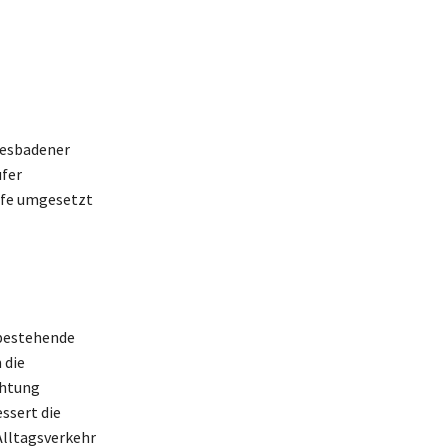
iesbadener
ufer
öfe umgesetzt
 bestehende
 die
chtung
ssert die
Alltagsverkehr