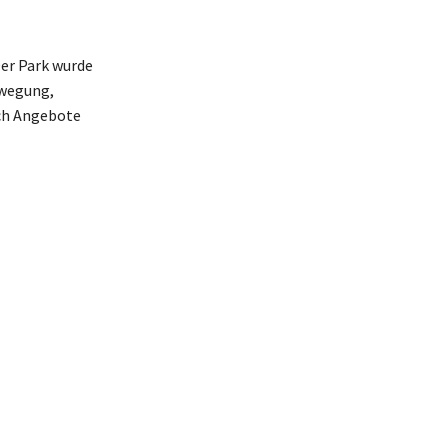
Der Park wurde
ewegung,
uch Angebote