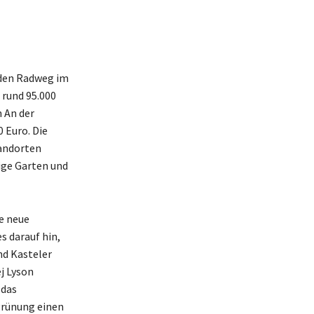
den Radweg im
 rund 95.000
 An der
 Euro. Die
tandorten
ige Garten und
e neue
s darauf hin,
nd Kasteler
j Lyson
 das
grünung einen