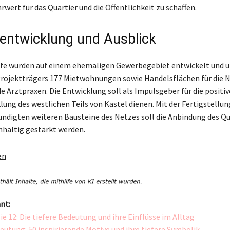
wert für das Quartier und die Öffentlichkeit zu schaffen.
rentwicklung und Ausblick
öfe wurden auf einem ehemaligen Gewerbegebiet entwickelt und 
rojektträgers 177 Mietwohnungen sowie Handelsflächen für die 
 Arztpraxen. Die Entwicklung soll als Impulsgeber für die positiv
ung des westlichen Teils von Kastel dienen. Mit der Fertigstellu
ndigten weiteren Bausteine des Netzes soll die Anbindung des Qu
hhaltig gestärkt werden.
en
nt:
 12: Die tiefere Bedeutung und ihre Einflüsse im Alltag
utung: 50 inspirierende Motive und ihre tiefere Symbolik