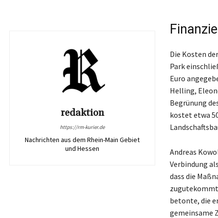
Finanzi
Die Kosten d
Park einschli
Euro angegebe
Helling, Eleon
Begrünung des
redaktion
kostet etwa 50
Landschaftsb
https://rm-kurier.de
Nachrichten aus dem Rhein-Main Gebiet
und Hessen
Andreas Kowol
Verbindung als
dass die Maßna
zugutekommt u
betonte, die 
gemeinsame Zi