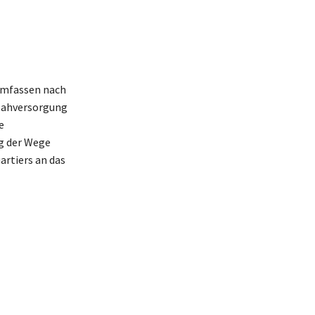
umfassen nach
Nahversorgung
e
ng der Wege
artiers an das