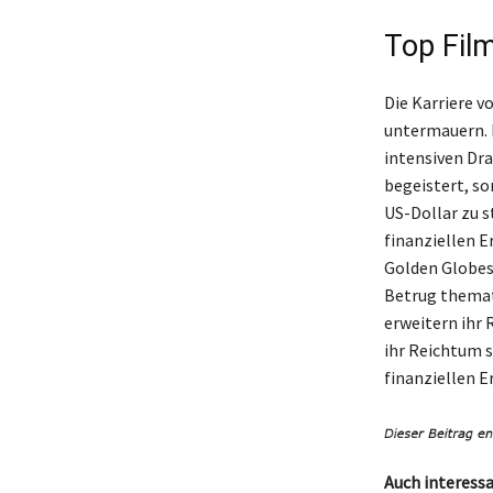
Top Film
Die Karriere v
untermauern. 
intensiven Dr
begeistert, s
US-Dollar zu s
finanziellen E
Golden Globes,
Betrug themat
erweitern ihr 
ihr Reichtum s
finanziellen Er
Auch interessa