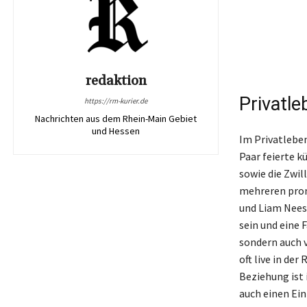
redaktion
Privatl
https://rm-kurier.de
Nachrichten aus dem Rhein-Main Gebiet
und Hessen
Im Privatleben
Paar feierte k
sowie die Zwil
mehreren prom
und Liam Neeso
sein und eine 
sondern auch v
oft live in de
Beziehung ist 
auch einen Ein