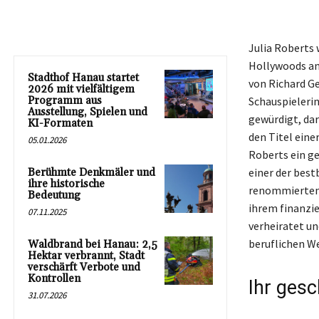
Julia Roberts 
Hollywoods ang
Stadthof Hanau startet
von Richard Ge
2026 mit vielfältigem
Programm aus
Schauspieleri
Ausstellung, Spielen und
gewürdigt, dar
KI-Formaten
den Titel ein
05.01.2026
Roberts ein g
einer der bes
Berühmte Denkmäler und
ihre historische
renommierten 
Bedeutung
ihrem finanzie
07.11.2025
verheiratet un
beruflichen W
Waldbrand bei Hanau: 2,5
Hektar verbrannt, Stadt
verschärft Verbote und
Kontrollen
Ihr gesc
31.07.2026