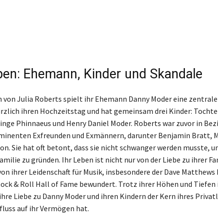
eben: Ehemann, Kinder und Skandale
 von Julia Roberts spielt ihr Ehemann Danny Moder eine zentrale 
ürzlich ihren Hochzeitstag und hat gemeinsam drei Kinder: Tocht
linge Phinnaeus und Henry Daniel Moder. Roberts war zuvor in Be
inenten Exfreunden und Exmännern, darunter Benjamin Bratt, 
n. Sie hat oft betont, dass sie nicht schwanger werden musste, u
Familie zu gründen. Ihr Leben ist nicht nur von der Liebe zu ihrer F
on ihrer Leidenschaft für Musik, insbesondere der Dave Matthews B
r Rock & Roll Hall of Fame bewundert. Trotz ihrer Höhen und Tiefen 
ihre Liebe zu Danny Moder und ihren Kindern der Kern ihres Privat
fluss auf ihr Vermögen hat.