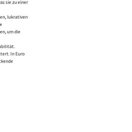
s sie zu einer
en, lukrativen
e
en, um die
bilität.
tert. In Euro
uckende