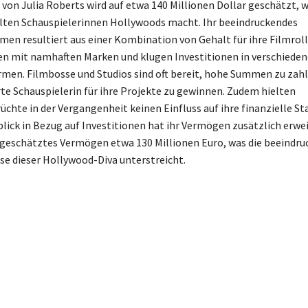
on Julia Roberts wird auf etwa 140 Millionen Dollar geschätzt, wa
lten Schauspielerinnen Hollywoods macht. Ihr beeindruckendes
n resultiert aus einer Kombination von Gehalt für ihre Filmroll
n mit namhaften Marken und klugen Investitionen in verschieden
rmen. Filmbosse und Studios sind oft bereit, hohe Summen zu zahl
e Schauspielerin für ihre Projekte zu gewinnen. Zudem hielten
chte in der Vergangenheit keinen Einfluss auf ihre finanzielle Sta
lick in Bezug auf Investitionen hat ihr Vermögen zusätzlich erwei
r geschätztes Vermögen etwa 130 Millionen Euro, was die beeindr
ise dieser Hollywood-Diva unterstreicht.