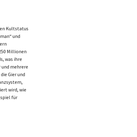
ren Kultstatus
oman“ und
uern
250 Millionen
s, was ihre
ar und mehrere
 die Gier und
nanzsystem,
ert wird, wie
spiel für