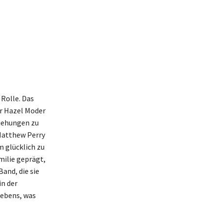
Rolle. Das
er Hazel Moder
ziehungen zu
Matthew Perry
m glücklich zu
amilie geprägt,
and, die sie
in der
lebens, was