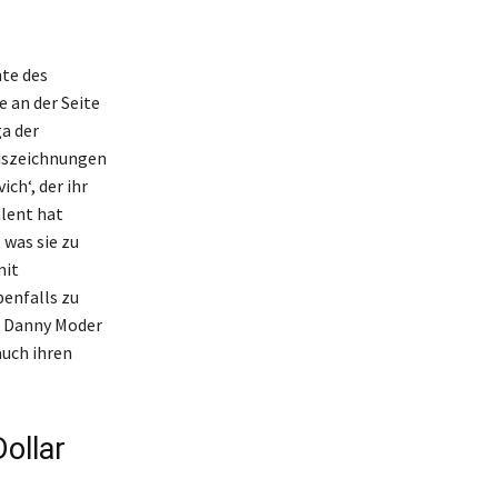
hte des
 an der Seite
ga der
Auszeichnungen
ch‘, der ihr
lent hat
was sie zu
mit
enfalls zu
it Danny Moder
auch ihren
ollar