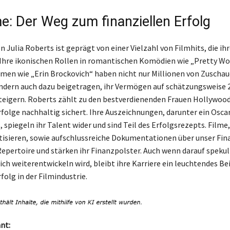
e: Der Weg zum finanziellen Erfolg
on Julia Roberts ist geprägt von einer Vielzahl von Filmhits, die ih
Ihre ikonischen Rollen in romantischen Komödien wie „Pretty W
amen wie „Erin Brockovich“ haben nicht nur Millionen von Zuscha
ondern auch dazu beigetragen, ihr Vermögen auf schätzungsweise 
teigern. Roberts zählt zu den bestverdienenden Frauen Hollywood
rfolge nachhaltig sichert. Ihre Auszeichnungen, darunter ein Osc
 spiegeln ihr Talent wider und sind Teil des Erfolgsrezepts. Filme,
isieren, sowie aufschlussreiche Dokumentationen über unser Fi
Repertoire und stärken ihr Finanzpolster. Auch wenn darauf spekuli
ich weiterentwickeln wird, bleibt ihre Karriere ein leuchtendes Bei
folg in der Filmindustrie.
nt: