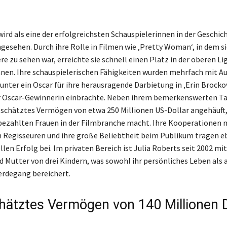
wird als eine der erfolgreichsten Schauspielerinnen in der Geschic
esehen. Durch ihre Rolle in Filmen wie ‚Pretty Woman‘, in dem sie
re zu sehen war, erreichte sie schnell einen Platz in der oberen Li
nnen. Ihre schauspielerischen Fähigkeiten wurden mehrfach mit 
unter ein Oscar für ihre herausragende Darbietung in ‚Erin Brockovi
er Oscar-Gewinnerin einbrachte. Neben ihrem bemerkenswerten Ta
eschätztes Vermögen von etwa 250 Millionen US-Dollar angehäuft, 
tbezahlten Frauen in der Filmbranche macht. Ihre Kooperationen 
Regisseuren und ihre große Beliebtheit beim Publikum tragen eb
llen Erfolg bei. Im privaten Bereich ist Julia Roberts seit 2002 m
d Mutter von drei Kindern, was sowohl ihr persönliches Leben als 
erdegang bereichert.
hätztes Vermögen von 140 Millionen D