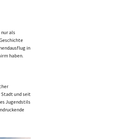
nur als
, Geschichte
nendausflug in
hirm haben.
cher
Stadt und seit
es Jugendstils
indruckende