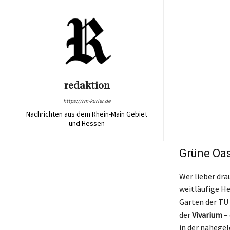
redaktion
https://rm-kurier.de
Nachrichten aus dem Rhein-Main Gebiet
und Hessen
Grüne Oas
Wer lieber dr
weitläufige H
Garten der TU 
der
Vivarium
– 
in der nahegel