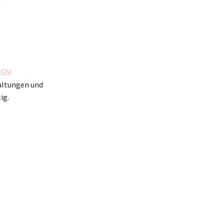
s
GSI
altungen und
ig.