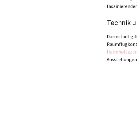
faszinierenden
Technik u
Darmstadt gilt
Raumflugkontr
Helmholtzze
Ausstellungen 