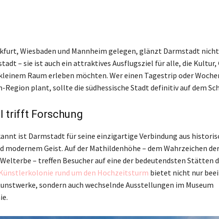
kfurt, Wiesbaden und Mannheim gelegen, glänzt Darmstadt nicht 
adt – sie ist auch ein attraktives Ausflugsziel für alle, die Kultur
 kleinem Raum erleben möchten. Wer einen Tagestrip oder Woche
-Region plant, sollte die südhessische Stadt definitiv auf dem Sc
l trifft Forschung
nnt ist Darmstadt für seine einzigartige Verbindung aus historis
nd modernem Geist. Auf der Mathildenhöhe – dem Wahrzeichen der 
elterbe – treffen Besucher auf eine der bedeutendsten Stätten d
Künstlerkolonie rund um den Hochzeitsturm
bietet nicht nur bee
unstwerke, sondern auch wechselnde Ausstellungen im Museum
ie.