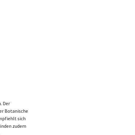
. Der
er Botanische
mpfiehlt sich
 finden zudem
n