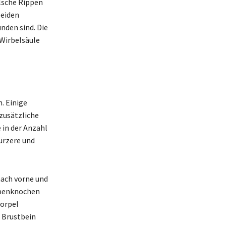
alsche Rippen
beiden
nden sind. Die
 Wirbelsäule
. Einige
 zusätzliche
 in der Anzahl
ürzere und
nach vorne und
ppenknochen
norpel
m Brustbein