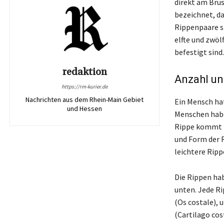
direkt am Brus
bezeichnet, da
Rippenpaare si
elfte und zwöl
befestigt sind.
redaktion
Anzahl un
https://rm-kurier.de
Nachrichten aus dem Rhein-Main Gebiet
Ein Mensch hat
und Hessen
Menschen haben
Rippe kommt be
und Form der 
leichtere Ripp
Die Rippen ha
unten. Jede R
(Os costale),
(Cartilago cos