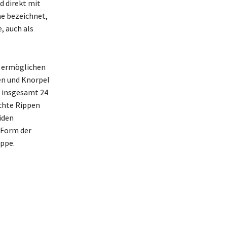
d direkt mit
ae bezeichnet,
, auch als
d ermöglichen
en und Knorpel
t insgesamt 24
echte Rippen
iden
 Form der
ippe.