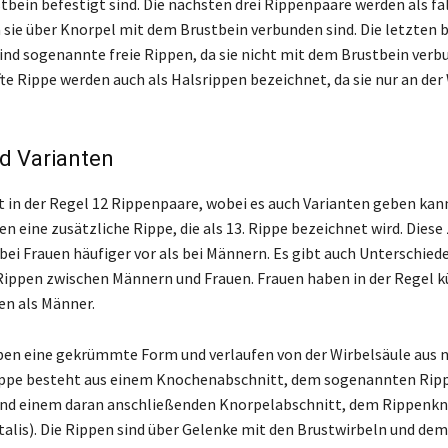
tbein befestigt sind. Die nächsten drei Rippenpaare werden als f
 sie über Knorpel mit dem Brustbein verbunden sind. Die letzten 
nd sogenannte freie Rippen, da sie nicht mit dem Brustbein verbu
fte Rippe werden auch als Halsrippen bezeichnet, da sie nur an der
d Varianten
 in der Regel 12 Rippenpaare, wobei es auch Varianten geben kann
 eine zusätzliche Rippe, die als 13. Rippe bezeichnet wird. Diese
i Frauen häufiger vor als bei Männern. Es gibt auch Unterschiede
Rippen zwischen Männern und Frauen. Frauen haben in der Regel k
en als Männer.
ben eine gekrümmte Form und verlaufen von der Wirbelsäule aus 
ippe besteht aus einem Knochenabschnitt, dem sogenannten Ri
 und einem daran anschließenden Knorpelabschnitt, dem Rippenk
talis). Die Rippen sind über Gelenke mit den Brustwirbeln und de