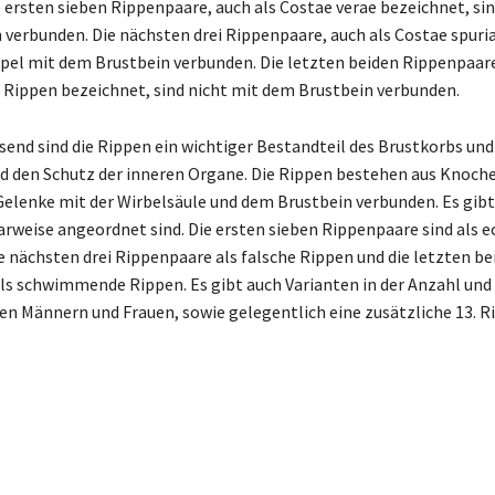
 ersten sieben Rippenpaare, auch als Costae verae bezeichnet, sin
verbunden. Die nächsten drei Rippenpaare, auch als Costae spuri
pel mit dem Brustbein verbunden. Die letzten beiden Rippenpaare
ippen bezeichnet, sind nicht mit dem Brustbein verbunden.
nd sind die Rippen ein wichtiger Bestandteil des Brustkorbs un
d den Schutz der inneren Organe. Die Rippen bestehen aus Knoch
Gelenke mit der Wirbelsäule und dem Brustbein verbunden. Es gib
arweise angeordnet sind. Die ersten sieben Rippenpaare sind als 
e nächsten drei Rippenpaare als falsche Rippen und die letzten be
ls schwimmende Rippen. Es gibt auch Varianten in der Anzahl und
n Männern und Frauen, sowie gelegentlich eine zusätzliche 13. R