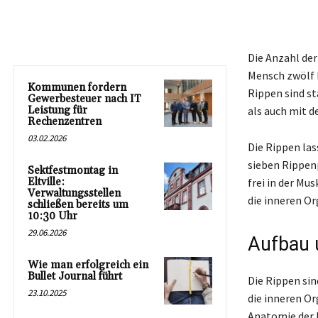
Die Anzahl der
Mensch zwölf 
Kommunen fordern
Rippen sind s
Gewerbesteuer nach IT
Leistung für
als auch mit d
Rechenzentren
03.02.2026
Die Rippen las
sieben Rippenp
Sektfestmontag in
Eltville:
frei in der Mu
Verwaltungsstellen
die inneren Or
schließen bereits um
10:30 Uhr
29.06.2026
Aufbau 
Wie man erfolgreich ein
Bullet Journal führt
Die Rippen sin
23.10.2025
die inneren Or
Anatomie der 