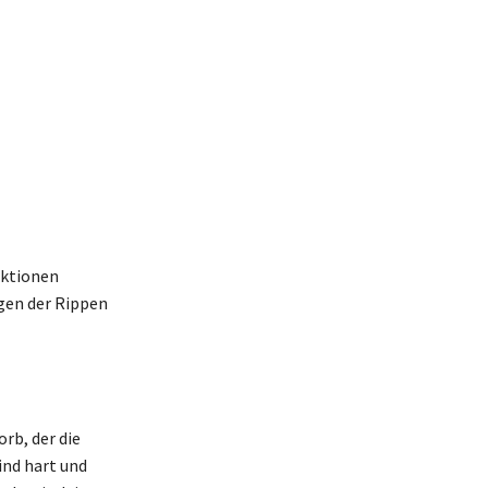
nktionen
gen der Rippen
rb, der die
ind hart und