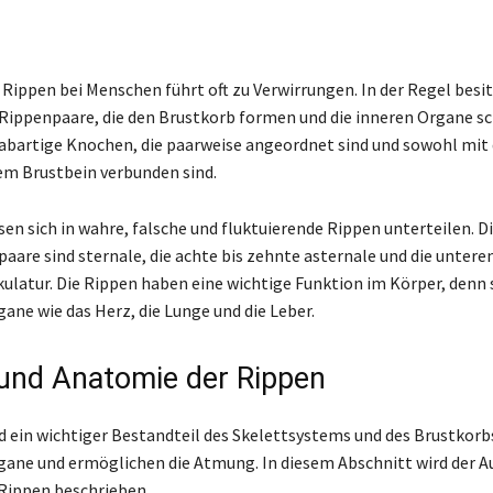
 Rippen bei Menschen führt oft zu Verwirrungen. In der Regel besit
Rippenpaare, die den Brustkorb formen und die inneren Organe sc
tabartige Knochen, die paarweise angeordnet sind und sowohl mit
em Brustbein verbunden sind.
sen sich in wahre, falsche und fluktuierende Rippen unterteilen. D
aare sind sternale, die achte bis zehnte asternale und die unter
skulatur. Die Rippen haben eine wichtige Funktion im Körper, denn 
gane wie das Herz, die Lunge und die Leber.
und Anatomie der Rippen
d ein wichtiger Bestandteil des Skelettsystems und des Brustkorb
gane und ermöglichen die Atmung. In diesem Abschnitt wird der A
Rippen beschrieben.