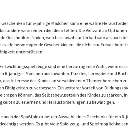
h Geschenken für 6-jährige Mädchen kann eine wahre Herausforde
sbesondere wenn einem die Ideen fehlen. Die Vielzahl an Optionen
eale Geschenk zu finden, welches sowohl unterhaltsam als auch lehr
s viele hervorragende Geschenkideen, die nicht nur Freude bereit
ähigkeit unterstützen.
 Entwicklungsspielzeuge sind eine hervorragende Wahl, wenn es d
ein 6-jähriges Mädchen auszuwählen. Puzzles, Lernspiele und Büc
n, das Interesse des Kindes an verschiedenen Themenbereichen z
en Fähigkeiten zu verbessern. Ein weiterer Vorteil von Bildungsspi
beitragen können, das Selbstbewusstsein des Kindes zu stärken, i
higkeiten zu erlernen und Herausforderungen zu bewältigen.
te auch der Spaßfaktor bei der Auswahl eines Geschenks für ein 6-j
sichtigt werden. Es gibt viele Spielzeug- und Spielmöglichkeiten,