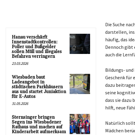
Die Suche nac
darstellen, in
Hanau verschärft
häufig, das id
Innenstadtkontrollen:
Poller und Bußgelder
Dennoch gibt e
sollen Müll und illegales
auch die Lernf
Befahren verringern
23.03.2026
Bildungs- und
Wiesbaden baut
Geschenk für 
Ladeangebot in
dazu beitrage
städtischen Parkhäusern
aus und startet Juniaktion
seine kognitiv
für E-Autos
dass sie dazu 
31.05.2026
hilft, neue Fä
Sternsinger bringen
Segen ins Wiesbadener
Natürlich soll
Rathaus und machen auf
Mädchen berück
Kinderarbeit aufmerksam