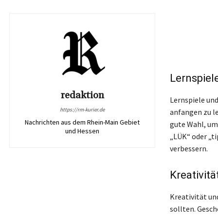
Lernspiel
redaktion
Lernspiele und
https://rm-kurier.de
anfangen zu le
Nachrichten aus dem Rhein-Main Gebiet
gute Wahl, um 
und Hessen
„LÜK“ oder „ti
verbessern.
Kreativit
Kreativität un
sollten. Gesc