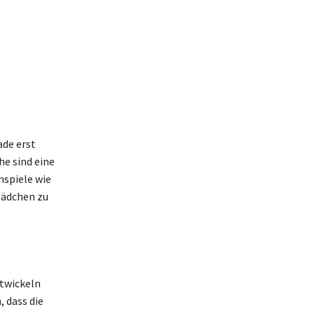
ade erst
he sind eine
nspiele wie
 Mädchen zu
ntwickeln
 dass die