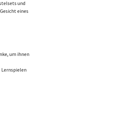
stelsets und
Gesicht eines
enke, um ihnen
n Lernspielen