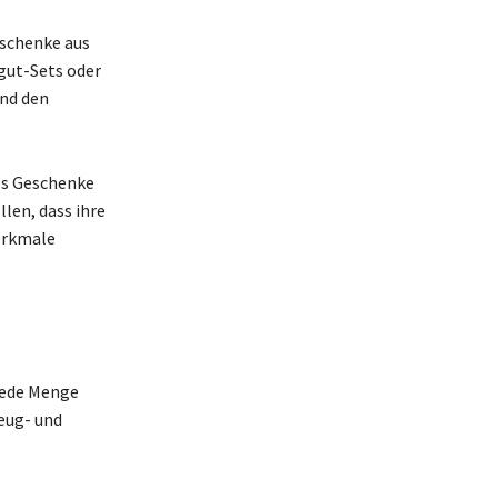
eschenke aus
gut-Sets oder
und den
als Geschenke
llen, dass ihre
erkmale
 jede Menge
eug- und