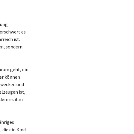
rung
 erschwert es
reich ist.
en, sondern
arum geht, ein
her können
u wecken und
elzeugen ist,
ndem es ihm
ähriges
 die ein Kind