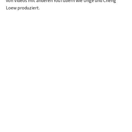
von Videos mit anderen YouTubern wie Unge und Cheng
Loew produziert.