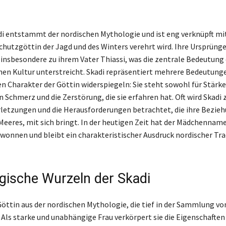
i entstammt der nordischen Mythologie und ist eng verknüpft mit
 Schutzgöttin der Jagd und des Winters verehrt wird. Ihre Ursprüng
 insbesondere zu ihrem Vater Thiassi, was die zentrale Bedeutung d
hen Kultur unterstreicht. Skadi repräsentiert mehrere Bedeutunge
n Charakter der Göttin widerspiegeln: Sie steht sowohl für Stärke
en Schmerz und die Zerstörung, die sie erfahren hat. Oft wird Skadi
letzungen und die Herausforderungen betrachtet, die ihre Bezieh
eeres, mit sich bringt. In der heutigen Zeit hat der Mädchenname
wonnen und bleibt ein charakteristischer Ausdruck nordischer Tra
gische Wurzeln der Skadi
 Göttin aus der nordischen Mythologie, die tief in der Sammlung v
. Als starke und unabhängige Frau verkörpert sie die Eigenschaften