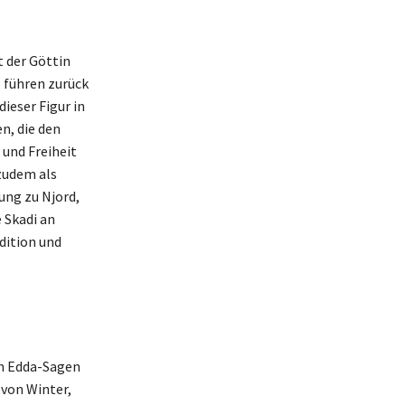
 der Göttin
e führen zurück
ieser Figur in
n, die den
 und Freiheit
 zudem als
ung zu Njord,
 Skadi an
dition und
on Edda-Sagen
 von Winter,