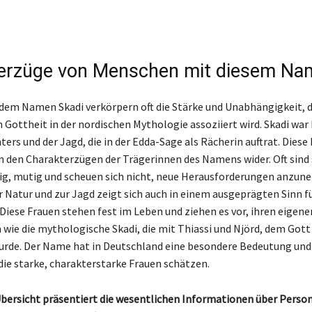
erzüge von Menschen mit diesem Na
dem Namen Skadi verkörpern oft die Stärke und Unabhängigkeit, d
Gottheit in der nordischen Mythologie assoziiert wird. Skadi war
ters und der Jagd, die in der Edda-Sage als Rächerin auftrat. Diese
in den Charakterzügen der Trägerinnen des Namens wider. Oft sind 
ig, mutig und scheuen sich nicht, neue Herausforderungen anzun
 Natur und zur Jagd zeigt sich auch in einem ausgeprägten Sinn fü
. Diese Frauen stehen fest im Leben und ziehen es vor, ihren eigen
 wie die mythologische Skadi, die mit Thiassi und Njörd, dem Gott
urde. Der Name hat in Deutschland eine besondere Bedeutung und
ie starke, charakterstarke Frauen schätzen.
Übersicht präsentiert die wesentlichen Informationen über Pers