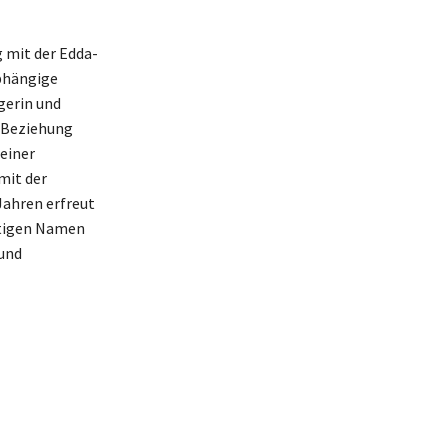
 mit der Edda-
abhängige
ägerin und
e Beziehung
 einer
mit der
Jahren erfreut
artigen Namen
 und