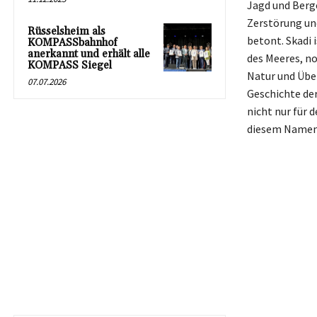
Jagd und Berge
Zerstörung un
Rüsselsheim als
betont. Skadi 
KOMPASSbahnhof
anerkannt und erhält alle
des Meeres, no
KOMPASS Siegel
Natur und Über
07.07.2026
Geschichte der
nicht nur für 
diesem Namen 