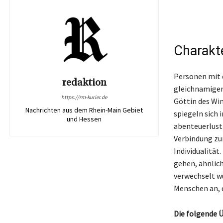
Charakt
Personen mit 
redaktion
gleichnamigen 
https://rm-kurier.de
Göttin des Win
Nachrichten aus dem Rhein-Main Gebiet
spiegeln sich 
und Hessen
abenteuerlust
Verbindung zur
Individualität
gehen, ähnlich
verwechselt w
Menschen an, d
Die folgende 