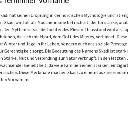
ls femininer Vorname
adi hat seinen Ursprung in der nordischen Mythologie und ist eng
. Skadi wird oft als Mädchenname betrachtet, der für starke, un
In den Mythen ist sie die Tochter des Riesen Thiassi und wird als J
hrieben, die sich mit Njörd, dem Gott des Meeres, verbindet. Dies
ur Winter und Jagd in ihr Leben, sondern auch das soziale Prestige
für Gerechtigkeit sorgt. Die Bedeutung des Namens Skadi ist stark 
n Stärke, Mut und Verbindung zur Natur verknüpft. In den letzten 
wachsender Beliebtheit, da viele Familien einen starken, einzig
ter suchen. Diese Merkmale machen Skadi zu einem faszinierenden
llen Vornamen.