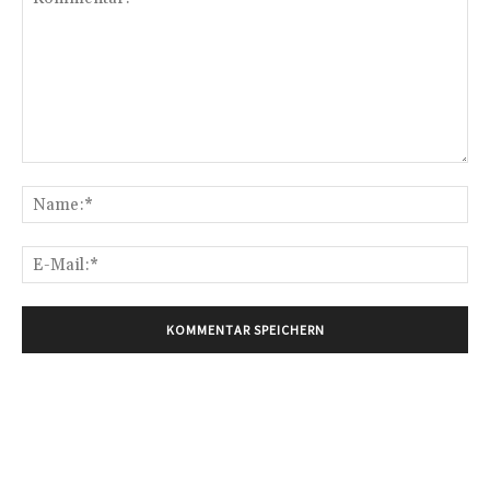
Kommentar:
Na
E-
Mai