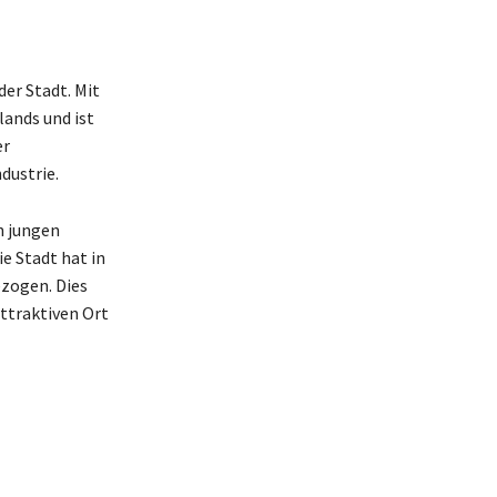
der Stadt. Mit
ands und ist
er
dustrie.
n jungen
e Stadt hat in
ezogen. Dies
ttraktiven Ort