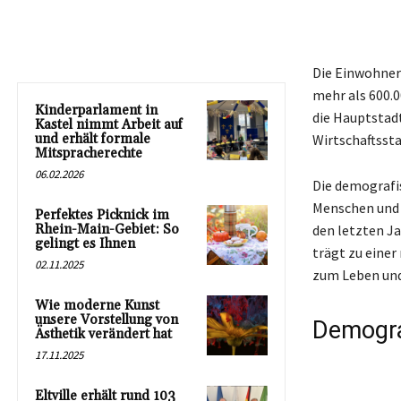
Die Einwohnerz
mehr als 600.
Kinderparlament in
die Hauptstad
Kastel nimmt Arbeit auf
und erhält formale
Wirtschaftssta
Mitspracherechte
06.02.2026
Die demografis
Menschen und 
Perfektes Picknick im
Rhein-Main-Gebiet: So
den letzten J
gelingt es Ihnen
trägt zu eine
02.11.2025
zum Leben und
Wie moderne Kunst
unsere Vorstellung von
Demogra
Ästhetik verändert hat
17.11.2025
Eltville erhält rund 103