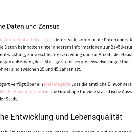
che Daten und Zensus
he Amt der Stadt Stuttgart
liefert viele kommunale Daten und Fa
Die Daten beinhalten unter anderem Informationen zur Bevölkeru
entwicklung, zur Geschlechterverteilung und zur Anzahl der Haush
eigen außerdem, dass Stuttgart eine vergleichsweise junge Stadt i
ner sind zwischen 25 und 45 Jahren alt.
tgart verfügt über ein
Melderegister
, das die amtliche Einwohnerz
tliche Einwohnerzahl
ist die Grundlage für viele statistische Au
er Stadt.
che Entwicklung und Lebensqualität
zahl Stuttgarts hat in den letzten Jahren kontinuierlich zugeno