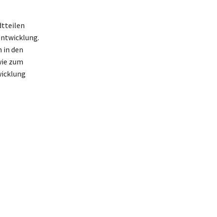
dtteilen
entwicklung.
 in den
wie zum
wicklung