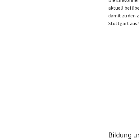
aktuell bei ü
damit zu den z
Stuttgart aus
Bildung u