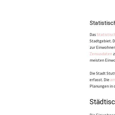
Statistis
Das
Statistisc
Stadtgebiet. 
zur Einwohner
Zensusdaten
z
meisten Einwoh
Die Stadt Stut
erfasst. Die
am
Planungen in d
Städtis
Die Einwohner