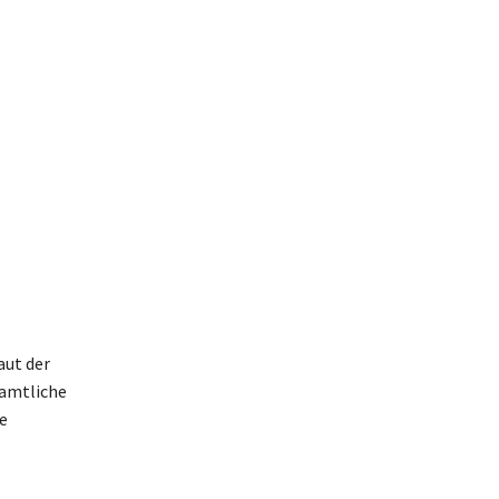
aut der
 amtliche
e