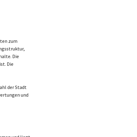
kten zum
ngsstruktur,
alte. Die
st. Die
ahl der Stadt
swertungen und
mmen und liegt