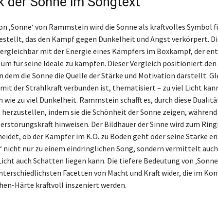
k der Sonne im Songtext
on ‚Sonne‘ von Rammstein wird die Sonne als kraftvolles Symbol f
estellt, das den Kampf gegen Dunkelheit und Angst verkörpert. Di
vergleichbar mit der Energie eines Kämpfers im Boxkampf, der ent
, um für seine Ideale zu kämpfen. Dieser Vergleich positioniert den
n dem die Sonne die Quelle der Stärke und Motivation darstellt. Gl
e mit der Strahlkraft verbunden ist, thematisiert – zu viel Licht ka
n wie zu viel Dunkelheit. Rammstein schafft es, durch diese Dualität
herzustellen, indem sie die Schönheit der Sonne zeigen, während 
erstörungskraft hinweisen. Der Bildhauer der Sinne wird zum Ringr
eidet, ob der Kämpfer im K.O. zu Boden geht oder seine Stärke en
‘ nicht nur zu einem eindringlichen Song, sondern vermittelt auch
Licht auch Schatten liegen kann. Die tiefere Bedeutung von ‚Sonne‘
nterschiedlichsten Facetten von Macht und Kraft wider, die im Kon
en-Härte kraftvoll inszeniert werden.