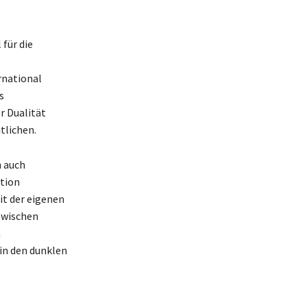
für die
rnational
s
r Dualität
tlichen.
n auch
tion
it der eigenen
zwischen
n
 in den dunklen