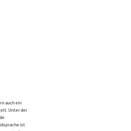
rn auch ein
elt. Unter der
nde
ldsprache ist