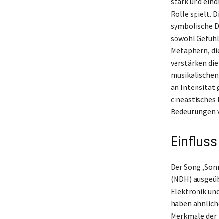
stark und eind
Rolle spielt. 
symbolische Da
sowohl Gefühle
Metaphern, die
verstärken die
musikalischen 
an Intensität 
cineastisches
Bedeutungen v
Einflus
Der Song ‚Son
(NDH) ausgeüb
Elektronik un
haben ähnlich
Merkmale der 