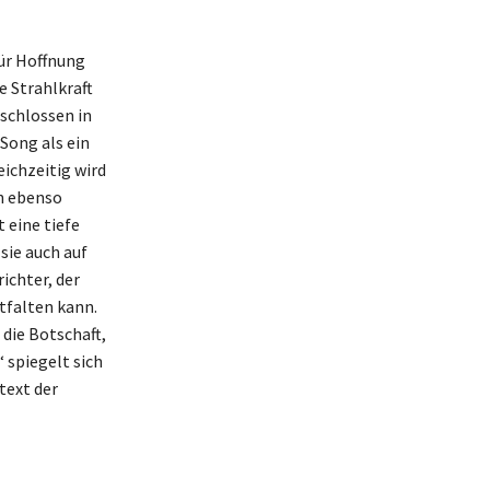
ür Hoffnung
e Strahlkraft
schlossen in
 Song als ein
eichzeitig wird
nn ebenso
 eine tiefe
sie auch auf
ichter, der
tfalten kann.
 die Botschaft,
 spiegelt sich
text der