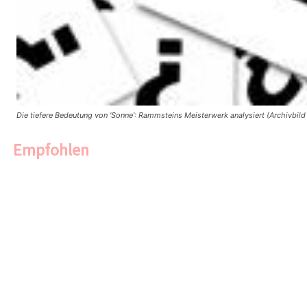
Die tiefere Bedeutung von 'Sonne': Rammsteins Meisterwerk analysiert (Archivbild
Empfohlen