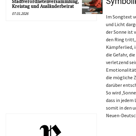
Symboli
Stadtverordnetenversammlung,
Kreistag und Ausländerbeirat
07.01.2026
Im Songtext v
und Licht darg
der Sonne ist 
den Ring tritt
Kämpferlied, i
die Gefahr, di
verletzend sei
Emotionalität 
die mögliche Z
darüber entsch
So wird ‚Sonne
dass in jedem 
somit in den u
Neuen-Deutsch