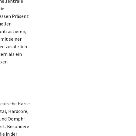
ne zentrale
ie
dessen Präsenz
uellen
ontrastieren,
 mit seiner
ed zusätzlich
ern als ein
exen
Deutsche Härte
tal, Hardcore,
o und Oomph!
ert. Besondere
e in der