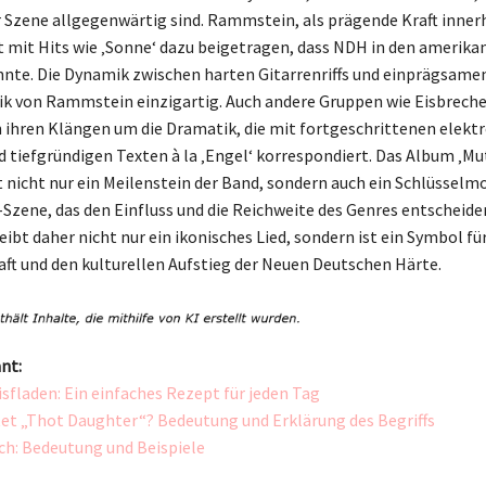
 Szene allgegenwärtig sind. Rammstein, als prägende Kraft innerh
 mit Hits wie ‚Sonne‘ dazu beigetragen, dass NDH in den amerika
nnte. Die Dynamik zwischen harten Gitarrenriffs und einprägsame
ik von Rammstein einzigartig. Auch andere Gruppen wie Eisbreche
in ihren Klängen um die Dramatik, die mit fortgeschrittenen elekt
tiefgründigen Texten à la ‚Engel‘ korrespondiert. Das Album ‚Mu
nicht nur ein Meilenstein der Band, sondern auch ein Schlüsselm
zene, das den Einfluss und die Reichweite des Genres entscheide
eibt daher nicht nur ein ikonisches Lied, sondern ist ein Symbol für
ft und den kulturellen Aufstieg der Neuen Deutschen Härte.
nt:
sfladen: Ein einfaches Rezept für jeden Tag
et „Thot Daughter“? Bedeutung und Erklärung des Begriffs
ch: Bedeutung und Beispiele