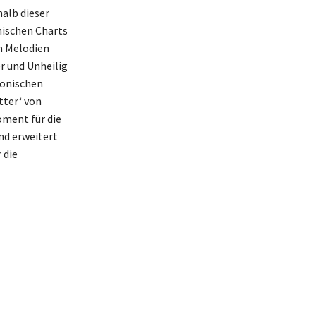
alb dieser
nischen Charts
n Melodien
r und Unheilig
ronischen
tter‘ von
oment für die
nd erweitert
 die