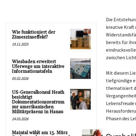
Die Entstehun
kreative Kraft
Wie funktioniert der
Widerstandsfäh
Zinseszinseffekt?
bereits für ih
19.11.2025
eindrucksvolle
zwischen Licht
Wiesbaden erweitert
Uferwege um interaktive
Informationstafeln
Mit diesem Lie
05.02.2026
tiefgründige 
thematisiert 
US-Generalkonsul Heath
Vergangenheit
besichtigt
Dokumentationszentrum
Lebensfreude 
zur amerikanischen
Herausforderun
Militärpräsenz in Hanau
Phasen des Le
24.03.2026
Maintal wählt am 15. März