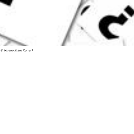
 © Rhein-Main Kurier)