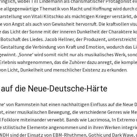
ringlich, wobei Till Lindemann als charismatischer Protagonist ei
Die allgegenwärtige Thematik von Macht und Hoffnung wird durch d
rstellung von Vitali Klitschko als mächtigen Krieger verstärkt, 
 von Angst als auch von Gewissheit hervorruft. Die kraftvollen vis
 das Licht der Sonne mit der inneren Dunkelheit der Charaktere k
 Botschaft des Liedes. Jacob Hellner, der Produzent, unterstreicht
Gestaltung die Verbindung von Kraft und Emotion, wodurch das Li
gewinnt. ‚Sonne‘ wird somit nicht nur als musikalisches Werk, sond
 Erlebnis wahrgenommen, das die Zuhörer dazu anregt, die kompl
on Licht, Dunkelheit und menschlicher Existenz zu erkunden.
s auf die Neue-Deutsche-Härte
ne‘ von Rammstein hat einen nachhaltigen Einfluss auf die Neue 
t, einer musikalischen Bewegung, die verschiedene Genres wie Me
d Folklore miteinander verwebt. Bands wie Lacrimosa, In Extrem
e stilistische Elemente angenommen und in ihren Werken integri
NDH sind der Einsatz von EBM-Rhythmen, Gothic und Dark Wave, di