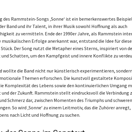
g des Rammstein-Songs ‚Sonne‘ ist ein bemerkenswertes Beispiel 
 der Band und ihr Talent, in ihrer Musik sowohl Hoffnung als auch
igkeit zu vermitteln. Ende der 1990er Jahre, als Rammstein inte
re musikalischen Erfolge anerkannt war, entstand die Idee für diese
 Stück. Der Song nutzt die Metapher eines Sterns, inspiriert von de
 und Schatten, um den Kampfgeist und innere Konflikte zu verdeu
d wollte die Band nicht nur künstlerisch experimentieren, sonder
emotionale Themen erforschen. Die kunstvoll gestaltete Komposi
die Komplexität des Lebens sowie den kontinuierlichen Umgang m
 und der Zukunft. Rammstein stellt eindrucksvoll die Verbindung 
und Schmerz dar, zwischen Momenten des Triumphs und schwere
gen. So wird ‚Sonne‘ zu einem Leitmotiv, das die Zuhörer anregt,
bens nach Licht und Hoffnung zu suchen.