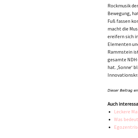
Rockmusik der
Bewegung, hat
Fuß fassen ko
macht die Mus
ereifern sich 
Elementen und 
Rammstein ist 
gesamte NDH-S
hat. ‚Sonne‘ bl
Innovationskra
Auch interessa
Leckere Mai
Was bedeut
Egozentris