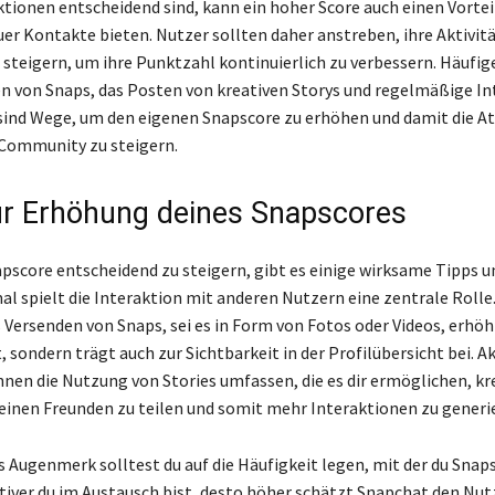
ktionen entscheidend sind, kann ein hoher Score auch einen Vorteil
er Kontakte bieten. Nutzer sollten daher anstreben, ihre Aktivit
 steigern, um ihre Punktzahl kontinuierlich zu verbessern. Häufi
 von Snaps, das Posten von kreativen Storys und regelmäßige In
ind Wege, um den eigenen Snapscore zu erhöhen und damit die Att
Community zu steigern.
ur Erhöhung deines Snapscores
score entscheidend zu steigern, gibt es einige wirksame Tipps un
l spielt die Interaktion mit anderen Nutzern eine zentrale Rolle
ersenden von Snaps, sei es in Form von Fotos oder Videos, erhöh
, sondern trägt auch zur Sichtbarkeit in der Profilübersicht bei. A
nen die Nutzung von Stories umfassen, die es dir ermöglichen, kr
einen Freunden zu teilen und somit mehr Interaktionen zu generi
 Augenmerk solltest du auf die Häufigkeit legen, mit der du Snap
ktiver du im Austausch bist, desto höher schätzt Snapchat den Nut