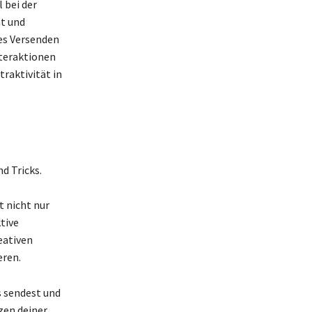
 bei der
ät und
ges Versenden
teraktionen
raktivität in
d Tricks.
.
t nicht nur
ktive
eativen
eren.
s sendest und
zen deiner