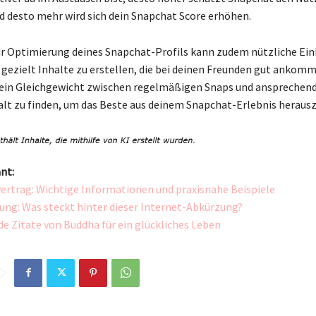
d desto mehr wird sich dein Snapchat Score erhöhen.
zur Optimierung deines Snapchat-Profils kann zudem nützliche Ein
, gezielt Inhalte zu erstellen, die bei deinen Freunden gut ankomm
g, ein Gleichgewicht zwischen regelmäßigen Snaps und ansprechen
alt zu finden, um das Beste aus deinem Snapchat-Erlebnis heraus
nt:
ertrag: Wichtige Informationen und praxisnahe Beispiele
ung: Was steckt hinter dieser Internet-Abkürzung?
de Zitate von Buddha für ein glückliches Leben