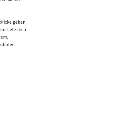
blicke geben
en. Letztlich
dem,
zuholen.