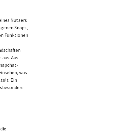
 eines Nutzers
ngenen Snaps,
en Funktionen
ndschaften
e aus. Aus
Snapchat-
einsehen, was
telt. Ein
insbesondere
.
die