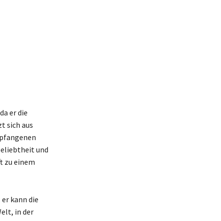
da er die
t sich aus
mpfangenen
Beliebtheit und
t zu einem
 er kann die
lt, in der