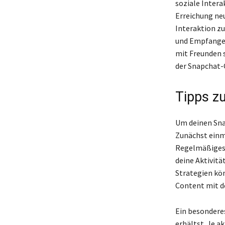
soziale Intera
Erreichung neu
Interaktion zu
und Empfangen
mit Freunden s
der Snapchat-
Tipps z
Um deinen Snap
Zunächst einma
Regelmäßiges V
deine Aktivität
Strategien kön
Content mit d
Ein besonderes
erhältst. Je a