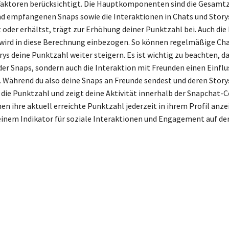
Faktoren berücksichtigt. Die Hauptkomponenten sind die Gesamtz
d empfangenen Snaps sowie die Interaktionen in Chats und Storys
 oder erhältst, trägt zur Erhöhung deiner Punktzahl bei. Auch die
s wird in diese Berechnung einbezogen. So können regelmäßige Cha
rys deine Punktzahl weiter steigern. Es ist wichtig zu beachten, da
der Snaps, sondern auch die Interaktion mit Freunden einen Einflu
 Während du also deine Snaps an Freunde sendest und deren Story
 die Punktzahl und zeigt deine Aktivität innerhalb der Snapchat
n ihre aktuell erreichte Punktzahl jederzeit in ihrem Profil anze
einem Indikator für soziale Interaktionen und Engagement auf de