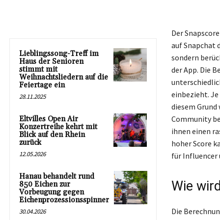
Der Snapscore 
auf Snapchat 
Lieblingssong-Treff im
sondern berüc
Haus der Senioren
stimmt mit
der App. Die B
Weihnachtsliedern auf die
unterschiedli
Feiertage ein
einbezieht. Je
28.11.2025
diesem Grund w
Community bet
Eltvilles Open Air
Konzertreihe kehrt mit
ihnen einen ra
Blick auf den Rhein
zurück
hoher Score k
12.05.2026
für Influencer
Hanau behandelt rund
Wie wir
850 Eichen zur
Vorbeugung gegen
Eichenprozessionsspinner
Die Berechnung
30.04.2026