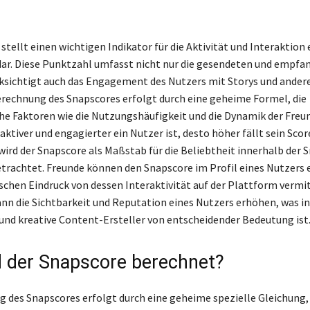
stellt einen wichtigen Indikator für die Aktivität und Interaktion
dar. Diese Punktzahl umfasst nicht nur die gesendeten und empfa
ksichtigt auch das Engagement des Nutzers mit Storys und ander
erechnung des Snapscores erfolgt durch eine geheime Formel, die
che Faktoren wie die Nutzungshäufigkeit und die Dynamik der Freu
 aktiver und engagierter ein Nutzer ist, desto höher fällt sein Scor
ird der Snapscore als Maßstab für die Beliebtheit innerhalb der 
rachtet. Freunde können den Snapscore im Profil eines Nutzers 
schen Eindruck von dessen Interaktivität auf der Plattform vermit
ann die Sichtbarkeit und Reputation eines Nutzers erhöhen, was 
 und kreative Content-Ersteller von entscheidender Bedeutung ist
d der Snapscore berechnet?
 des Snapscores erfolgt durch eine geheime spezielle Gleichung, 