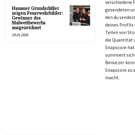
verschiedene 
Hanauer Grundschüler
gesendeten un
zeigen Feuerwehrbilder:
den du sendest
Gewinner des
Malwettbewerbs
deines Profil
ausgezeichnet
Teilen von Sto
29.01.2026
die Quantität 
Snapscore hat.
summiert sich
Benutzer könne
Snapscore zu 
macht.