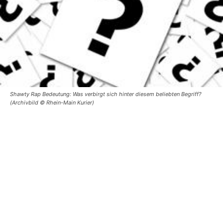
Shawty Rap Bedeutung: Was verbirgt sich hinter diesem beliebten Begriff?
(Archivbild © Rhein-Main Kurier)