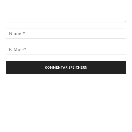
Kommentar:
Na
E-
Mai