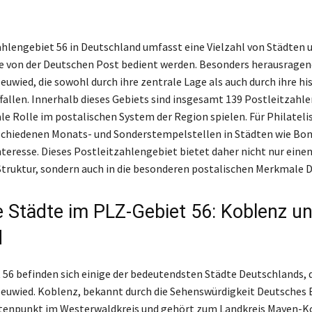
hlengebiet 56 in Deutschland umfasst eine Vielzahl von Städten 
e von der Deutschen Post bedient werden. Besonders herausragen
uwied, die sowohl durch ihre zentrale Lage als auch durch ihre hi
allen. Innerhalb dieses Gebiets sind insgesamt 139 Postleitzahlen
ale Rolle im postalischen System der Region spielen. Für Philateli
schiedenen Monats- und Sonderstempelstellen in Städten wie Bo
eresse. Dieses Postleitzahlengebiet bietet daher nicht nur einen 
Struktur, sondern auch in die besonderen postalischen Merkmale 
e Städte im PLZ-Gebiet 56: Koblenz u
d
 56 befinden sich einige der bedeutendsten Städte Deutschlands, 
uwied. Koblenz, bekannt durch die Sehenswürdigkeit Deutsches Ec
tenpunkt im Westerwaldkreis und gehört zum Landkreis Mayen-Ko