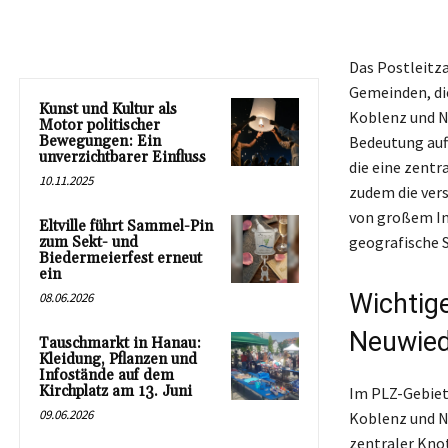
Das Postleitza
Gemeinden, di
Kunst und Kultur als
Koblenz und Ne
Motor politischer
Bewegungen: Ein
Bedeutung auff
unverzichtbarer Einfluss
die eine zentr
10.11.2025
zudem die ver
von großem Int
Eltville führt Sammel-Pin
geografische 
zum Sekt- und
Biedermeierfest erneut
ein
Wichtig
08.06.2026
Neuwie
Tauschmarkt in Hanau:
Kleidung, Pflanzen und
Infostände auf dem
Kirchplatz am 13. Juni
Im PLZ-Gebiet
09.06.2026
Koblenz und Ne
zentraler Kno