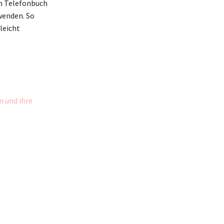
im Telefonbuch
wenden. So
leicht
n und ihre