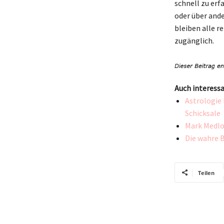
schnell zu erf
oder über ande
bleiben alle 
zugänglich.
Auch interessa
Astrologie 
Schicksale
Mark Medloc
Die wahre 
Teilen