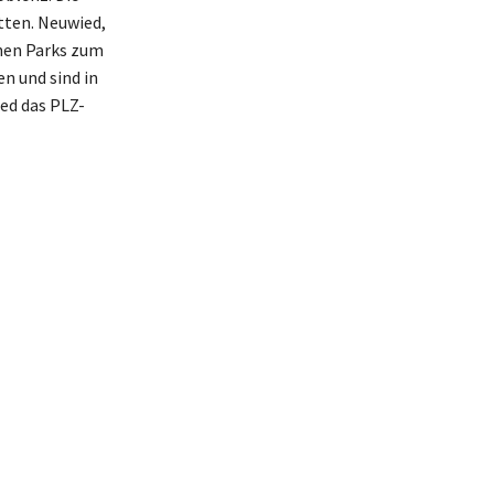
tten. Neuwied,
önen Parks zum
en und sind in
ed das PLZ-