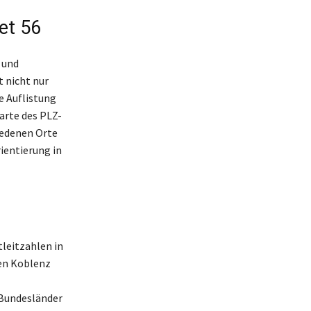
et 56
 und
 nicht nur
e Auflistung
Karte des PLZ-
iedenen Orte
rientierung in
tleitzahlen in
ren Koblenz
 Bundesländer