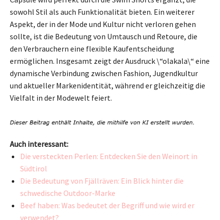
sowohl Stil als auch Funktionalität bieten. Ein weiterer
Aspekt, der in der Mode und Kultur nicht verloren gehen
sollte, ist die Bedeutung von Umtausch und Retoure, die
den Verbrauchern eine flexible Kaufentscheidung
ermöglichen. Insgesamt zeigt der Ausdruck \“olakala\“ eine
dynamische Verbindung zwischen Fashion, Jugendkultur
und aktueller Markenidentität, während er gleichzeitig die
Vielfalt in der Modewelt feiert.
Auch interessant:
Die versteckten Perlen: Entdecken Sie den Weinort in
Südtirol
Die Bedeutung von Fjällräven: Ein Blick hinter die
schwedische Outdoor-Marke
Beef haben: Was bedeutet der Begriff und wie wird er
verwendet?