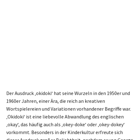
Der Ausdruck ‚okidoki‘ hat seine Wurzeln in den 1950er und
1960er Jahren, einer Ära, die reich an kreativen
Wortspielereien und Variationen vorhandener Begriffe war.
‚Okidoki‘ ist eine liebevolle Abwandlung des englischen
‚okay‘, das häufig auch als ‚okey-doke‘ oder ‚okey-dokey‘
vorkommt. Besonders in der Kinderkultur erfreute sich
dieser Ausdruck großer Beliebtheit, nachdem er von George