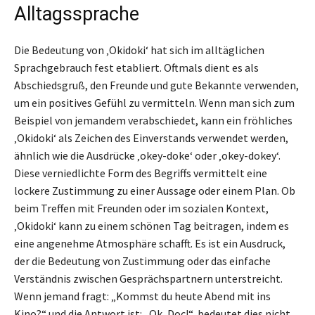
Alltagssprache
Die Bedeutung von ‚Okidoki‘ hat sich im alltäglichen
Sprachgebrauch fest etabliert. Oftmals dient es als
Abschiedsgruß, den Freunde und gute Bekannte verwenden,
um ein positives Gefühl zu vermitteln. Wenn man sich zum
Beispiel von jemandem verabschiedet, kann ein fröhliches
‚Okidoki‘ als Zeichen des Einverstands verwendet werden,
ähnlich wie die Ausdrücke ‚okey-doke‘ oder ‚okey-dokey‘.
Diese verniedlichte Form des Begriffs vermittelt eine
lockere Zustimmung zu einer Aussage oder einem Plan. Ob
beim Treffen mit Freunden oder im sozialen Kontext,
‚Okidoki‘ kann zu einem schönen Tag beitragen, indem es
eine angenehme Atmosphäre schafft. Es ist ein Ausdruck,
der die Bedeutung von Zustimmung oder das einfache
Verständnis zwischen Gesprächspartnern unterstreicht.
Wenn jemand fragt: „Kommst du heute Abend mit ins
Kino?“ und die Antwort ist: „Ok, Doc!“, bedeutet dies nicht