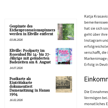
Katja Krasavi
bemerkenswert
Gespinste des
hat sie sich s
Eichenprozessionsspinners
werden in Eltville entfernt
geht über ihre
03.06.2026
Instagram und
erfolgreichste
Eltville: Poolparty im
verschafft, di
Rosenbad für 14- bis 27-
Markenimage g
Jährige mit geänderten
Badezeiten am 8. August
Erfolg in Deut
14.07.2026
Einkomm
Postkarte als
Eintrittskarte
dokumentiert
Damensitzung in Hanau
Die Einnahmequ
1904
Vermögen bei. 
16.02.2026
monatliches E