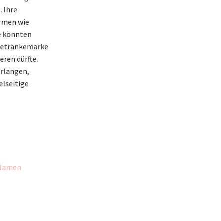
 Ihre
ormen wie
te könnten
r Getränkemarke
ren dürfte.
erlangen,
elseitige
 Namen