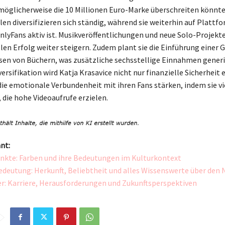
möglicherweise die 10 Millionen Euro-Marke überschreiten könnte.
n diversifizieren sich ständig, während sie weiterhin auf Plattf
nlyFans aktiv ist. Musikveröffentlichungen und neue Solo-Projek
llen Erfolg weiter steigern. Zudem plant sie die Einführung eine
sen von Büchern, was zusätzliche sechsstellige Einnahmen generie
versifikation wird Katja Krasavice nicht nur finanzielle Sicherheit 
ie emotionale Verbundenheit mit ihren Fans stärken, indem sie vi
, die hohe Videoaufrufe erzielen.
nt:
unkte: Farben und ihre Bedeutungen im Kulturkontext
edeutung: Herkunft, Beliebtheit und alles Wissenswerte über den
er: Karriere, Herausforderungen und Zukunftsperspektiven