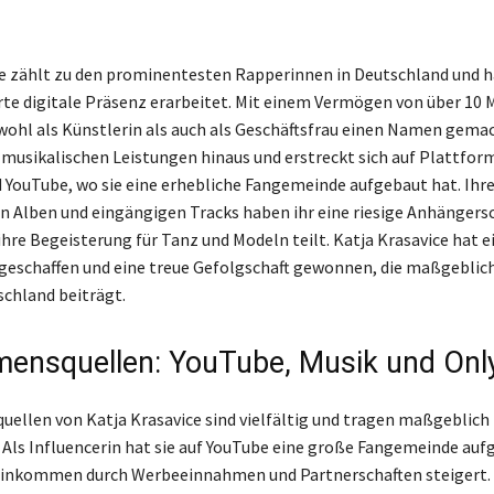
ce zählt zu den prominentesten Rapperinnen in Deutschland und ha
e digitale Präsenz erarbeitet. Mit einem Vermögen von über 10 M
owohl als Künstlerin als auch als Geschäftsfrau einen Namen gemac
 musikalischen Leistungen hinaus und erstreckt sich auf Plattfor
 YouTube, wo sie eine erhebliche Fangemeinde aufgebaut hat. Ihr
n Alben und eingängigen Tracks haben ihr eine riesige Anhängers
e ihre Begeisterung für Tanz und Modeln teilt. Katja Krasavice hat e
eschaffen und eine treue Gefolgschaft gewonnen, die maßgeblic
schland beiträgt.
ensquellen: YouTube, Musik und Onl
ellen von Katja Krasavice sind vielfältig und tragen maßgeblich
Als Influencerin hat sie auf YouTube eine große Fangemeinde aufg
inkommen durch Werbeeinnahmen und Partnerschaften steigert.