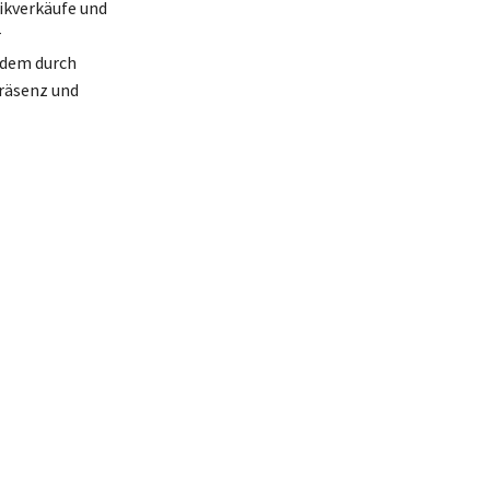
sikverkäufe und
r
udem durch
Präsenz und