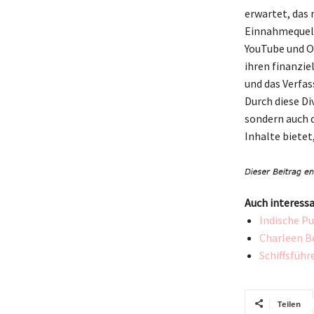
erwartet, das 
Einnahmequelle
YouTube und O
ihren finanzie
und das Verfas
Durch diese Di
sondern auch d
Inhalte bietet
Auch interessa
Indische P
Charleen B
Schiffsführ
Teilen