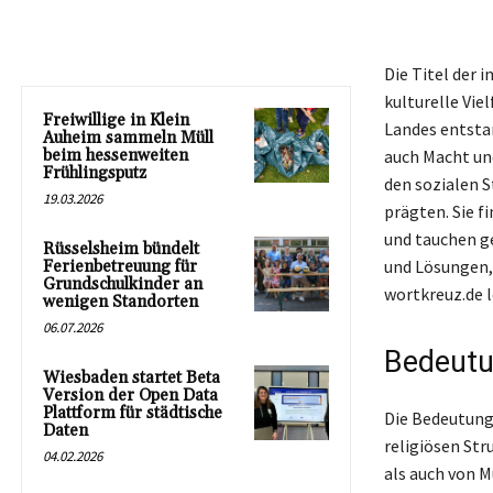
Die Titel der 
kulturelle Vie
Freiwillige in Klein
Landes entstan
Auheim sammeln Müll
beim hessenweiten
auch Macht und
Frühlingsputz
den sozialen S
19.03.2026
prägten. Sie f
und tauchen ge
Rüsselsheim bündelt
und Lösungen, 
Ferienbetreuung für
Grundschulkinder an
wortkreuz.de l
wenigen Standorten
06.07.2026
Bedeutu
Wiesbaden startet Beta
Version der Open Data
Plattform für städtische
Die Bedeutung 
Daten
religiösen Str
04.02.2026
als auch von M