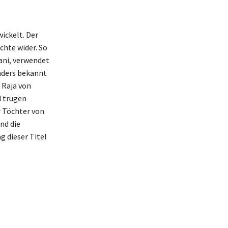
ickelt. Der
chte wider. So
rani, verwendet
nders bekannt
 Raja von
d trugen
r Töchter von
nd die
g dieser Titel