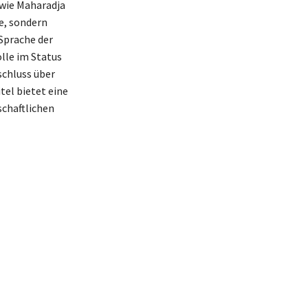
 wie Maharadja
te, sondern
 Sprache der
olle im Status
fschluss über
tel bietet eine
schaftlichen