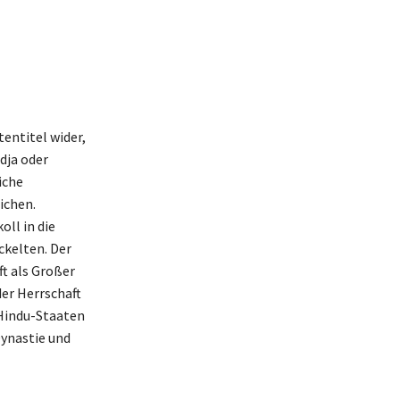
tentitel wider,
dja oder
iche
ichen.
ll in die
ckelten. Der
ft als Großer
der Herrschaft
 Hindu-Staaten
Dynastie und