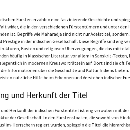
indischen Fürsten erzählen eine faszinierende Geschichte und spieg
lfalt wider, die in den verschiedenen Fürstentümern und unter den
den ist. Begriffe wie Maharadja sind nicht nur Adelstitel, sondern
 Prestige in der indischen Gesellschaft. Diese Begriffe sind eng ve
trukturen, Kasten und religiösen Überzeugungen, die das mittelal
inden häufig in klassischer Literatur, vor allem in Sanskrit-Texten
legentlich in modernen Kreuzworträtseln auf. Dort sind sie oft Te
die Informationen über die Geschichte und Kultur Indiens bieten.
eisten nützliche Hilfe beim Erkennen und Verstehen indischer Fürs
ng und Herkunft der Titel
und Herkunft der indischen Fürstentitel ist eng verwoben mit der
uktur der Gesellschaft. In den Fürstenstaaten, die sowohl von Hin
uslim-Herrschern regiert wurden, spiegeln die Titel die hierarchis