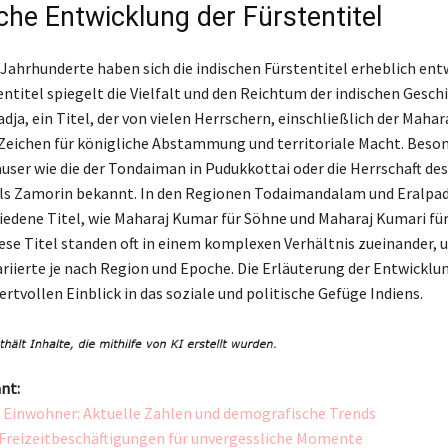
che Entwicklung der Fürstentitel
 Jahrhunderte haben sich die indischen Fürstentitel erheblich entw
entitel spiegelt die Vielfalt und den Reichtum der indischen Geschi
dja, ein Titel, der von vielen Herrschern, einschließlich der Maha
s Zeichen für königliche Abstammung und territoriale Macht. Beso
user wie die der Tondaiman in Pudukkottai oder die Herrschaft des
 als Zamorin bekannt. In den Regionen Todaimandalam und Eralpa
iedene Titel, wie Maharaj Kumar für Söhne und Maharaj Kumari fü
ese Titel standen oft in einem komplexen Verhältnis zueinander, u
iierte je nach Region und Epoche. Die Erläuterung der Entwicklun
ertvollen Einblick in das soziale und politische Gefüge Indiens.
nt:
Einwohner: Aktuelle Zahlen und demografische Trends
 Freizeitbeschäftigungen für unvergessliche Momente