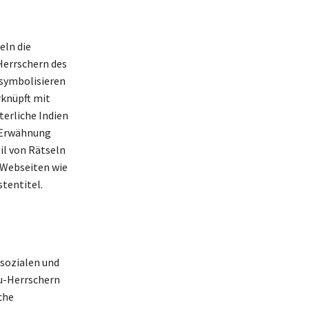
eln die
 Herrschern des
 symbolisieren
rknüpft mit
terliche Indien
, Erwähnung
il von Rätseln
 Webseiten wie
tentitel.
 sozialen und
du-Herrschern
che