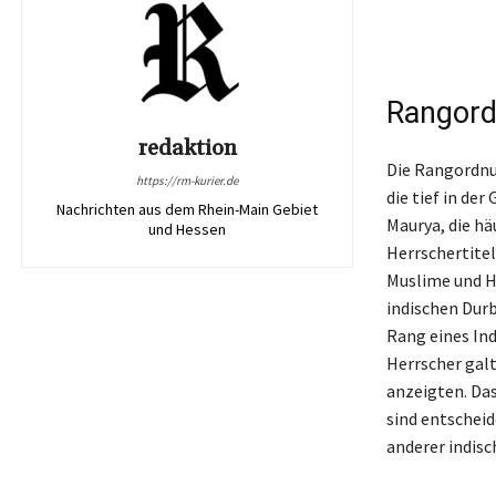
Rangord
redaktion
Die Rangordnun
https://rm-kurier.de
die tief in de
Nachrichten aus dem Rhein-Main Gebiet
Maurya, die hä
und Hessen
Herrschertitel
Muslime und He
indischen Durb
Rang eines Ind
Herrscher galt
anzeigten. Da
sind entscheid
anderer indisc