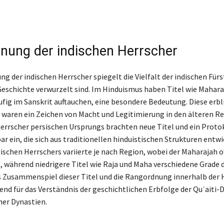
nung der indischen Herrscher
g der indischen Herrscher spiegelt die Vielfalt der indischen Fürs
r Geschichte verwurzelt sind. Im Hinduismus haben Titel wie Mahara
ufig im Sanskrit auftauchen, eine besondere Bedeutung. Diese erbl
 waren ein Zeichen von Macht und Legitimierung in den älteren Re
rrscher persischen Ursprungs brachten neue Titel und ein Protoko
ar ein, die sich aus traditionellen hinduistischen Strukturen entwi
ischen Herrschers variierte je nach Region, wobei der Maharajah o
, während niedrigere Titel wie Raja und Maha verschiedene Grade 
s Zusammenspiel dieser Titel und die Rangordnung innerhalb der
end für das Verständnis der geschichtlichen Erbfolge der Quʿaiti-
her Dynastien.