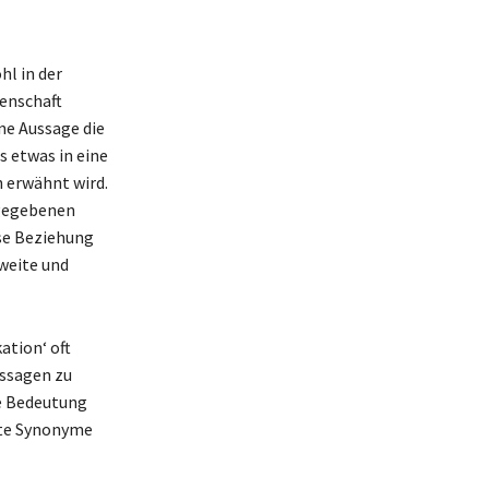
hl in der
senschaft
ne Aussage die
s etwas in eine
h erwähnt wird.
 gegebenen
se Beziehung
gweite und
ation‘ oft
ussagen zu
ie Bedeutung
nte Synonyme