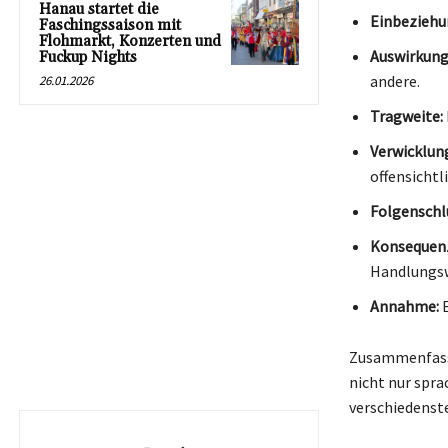
Hanau startet die
Einbeziehu
Faschingssaison mit
Flohmarkt, Konzerten und
Auswirkung
Fuckup Nights
andere.
26.01.2026
Tragweite:
Verwicklun
offensichtli
Folgenschl
Konsequen
Handlungsw
Annahme:
E
Zusammenfasse
nicht nur spra
verschiedenste