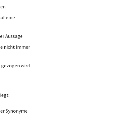
ren.
auf eine
er Aussage.
ie nicht immer
 gezogen wird.
iegt.
hrer Synonyme