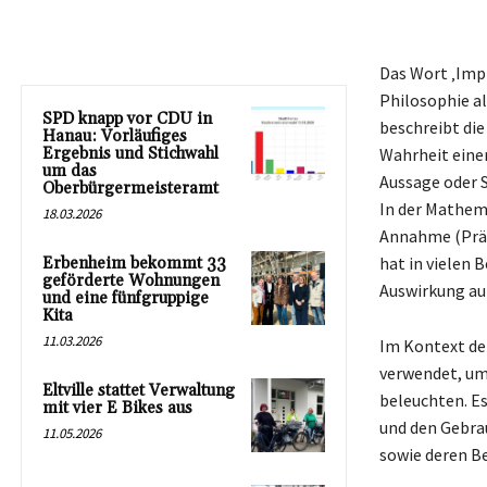
Das Wort ‚Impl
Philosophie al
SPD knapp vor CDU in
beschreibt die
Hanau: Vorläufiges
Ergebnis und Stichwahl
Wahrheit einer
um das
Aussage oder S
Oberbürgermeisteramt
In der Mathema
18.03.2026
Annahme (Präm
hat in vielen 
Erbenheim bekommt 33
geförderte Wohnungen
Auswirkung au
und eine fünfgruppige
Kita
11.03.2026
Im Kontext der
verwendet, um
Eltville stattet Verwaltung
beleuchten. Es
mit vier E Bikes aus
und den Gebra
11.05.2026
sowie deren B