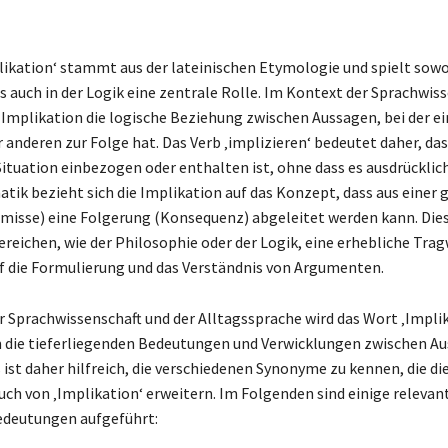
ikation‘ stammt aus der lateinischen Etymologie und spielt sowo
s auch in der Logik eine zentrale Rolle. Im Kontext der Sprachwis
 Implikation die logische Beziehung zwischen Aussagen, bei der ei
 anderen zur Folge hat. Das Verb ‚implizieren‘ bedeutet daher, das
ituation einbezogen oder enthalten ist, ohne dass es ausdrücklic
tik bezieht sich die Implikation auf das Konzept, dass aus einer
isse) eine Folgerung (Konsequenz) abgeleitet werden kann. Die
Bereichen, wie der Philosophie oder der Logik, eine erhebliche Tra
f die Formulierung und das Verständnis von Argumenten.
 Sprachwissenschaft und der Alltagssprache wird das Wort ‚Implik
 die tieferliegenden Bedeutungen und Verwicklungen zwischen A
 ist daher hilfreich, die verschiedenen Synonyme zu kennen, die d
uch von ‚Implikation‘ erweitern. Im Folgenden sind einige releva
edeutungen aufgeführt: