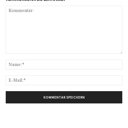
Kommentar:
Na
E-
Mai