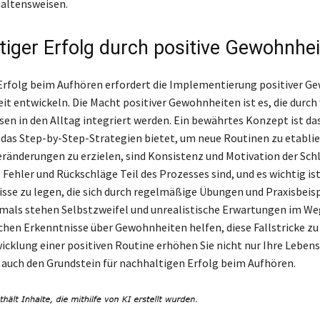
haltensweisen.
tiger Erfolg durch positive Gewohnhe
 Erfolg beim Aufhören erfordert die Implementierung positiver G
Zeit entwickeln. Die Macht positiver Gewohnheiten ist es, die durc
en in den Alltag integriert werden. Ein bewährtes Konzept ist da
 das Step-by-Step-Strategien bietet, um neue Routinen zu etabli
ränderungen zu erzielen, sind Konsistenz und Motivation der Schl
 Fehler und Rückschläge Teil des Prozesses sind, und es wichtig is
isse zu legen, die sich durch regelmäßige Übungen und Praxisbeis
tmals stehen Selbstzweifel und unrealistische Erwartungen im Weg
ichen Erkenntnisse über Gewohnheiten helfen, diese Fallstricke z
icklung einer positiven Routine erhöhen Sie nicht nur Ihre Lebens
 auch den Grundstein für nachhaltigen Erfolg beim Aufhören.