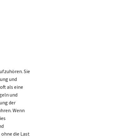
ufzuhören. Sie
hung und
ft als eine
geln und
kung der
ühren. Wenn
ies
nd
 ohne die Last