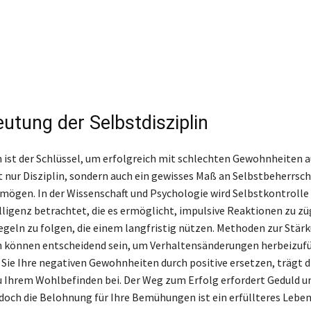
utung der Selbstdisziplin
n ist der Schlüssel, um erfolgreich mit schlechten Gewohnheiten a
t nur Disziplin, sondern auch ein gewisses Maß an Selbstbeherrsc
ögen. In der Wissenschaft und Psychologie wird Selbstkontrolle o
ligenz betrachtet, die es ermöglicht, impulsive Reaktionen zu zü
geln zu folgen, die einem langfristig nützen. Methoden zur Stär
in können entscheidend sein, um Verhaltensänderungen herbeizuf
e Sie Ihre negativen Gewohnheiten durch positive ersetzen, trägt d
 Ihrem Wohlbefinden bei. Der Weg zum Erfolg erfordert Geduld u
och die Belohnung für Ihre Bemühungen ist ein erfüllteres Leben