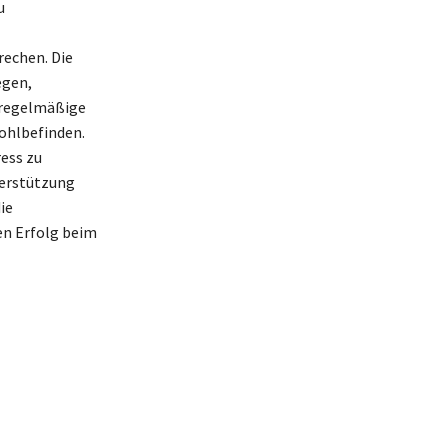
u
rechen. Die
egen,
 regelmäßige
ohlbefinden.
ess zu
terstützung
ie
en Erfolg beim