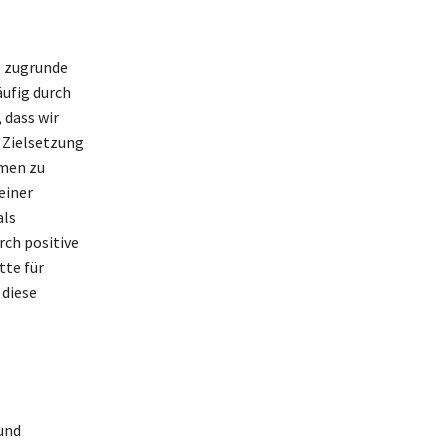
e zugrunde
ufig durch
 dass wir
 Zielsetzung
hmen zu
einer
als
rch positive
tte für
 diese
und