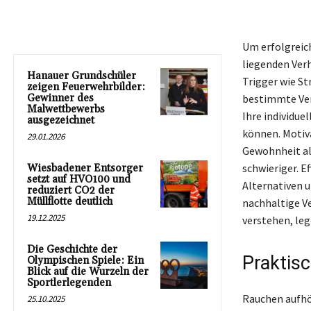
Um erfolgreic
liegenden Ver
Hanauer Grundschüler
Trigger wie St
zeigen Feuerwehrbilder:
Gewinner des
bestimmte Verh
Malwettbewerbs
Ihre individue
ausgezeichnet
können. Motiva
29.01.2026
Gewohnheit al
schwieriger. E
Wiesbadener Entsorger
setzt auf HVO100 und
Alternativen u
reduziert CO2 der
Müllflotte deutlich
nachhaltige V
19.12.2025
verstehen, leg
Die Geschichte der
Praktis
Olympischen Spiele: Ein
Blick auf die Wurzeln der
Sportlerlegenden
Rauchen aufhö
25.10.2025