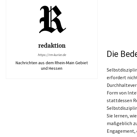
redaktion
Die Bede
https://rm-kurier.de
Nachrichten aus dem Rhein-Main Gebiet
und Hessen
Selbstdiszipli
erfordert nich
Durchhalteverm
Form von Intel
stattdessen Re
Selbstdiszipl
Sie lernen, wi
maßgeblich zu
Engagement, d