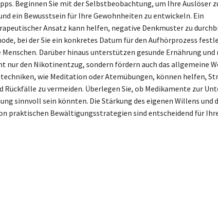
ipps. Beginnen Sie mit der Selbstbeobachtung, um Ihre Auslöser z
 und ein Bewusstsein für Ihre Gewohnheiten zu entwickeln. Ein
rapeutischer Ansatz kann helfen, negative Denkmuster zu durchb
ode, bei der Sie ein konkretes Datum für den Aufhörprozess festl
le Menschen. Darüber hinaus unterstützen gesunde Ernährung und
t nur den Nikotinentzug, sondern fördern auch das allgemeine W
echniken, wie Meditation oder Atemübungen, können helfen, Str
d Rückfälle zu vermeiden. Überlegen Sie, ob Medikamente zur Un
ng sinnvoll sein könnten. Die Stärkung des eigenen Willens und d
on praktischen Bewältigungsstrategien sind entscheidend für Ihr