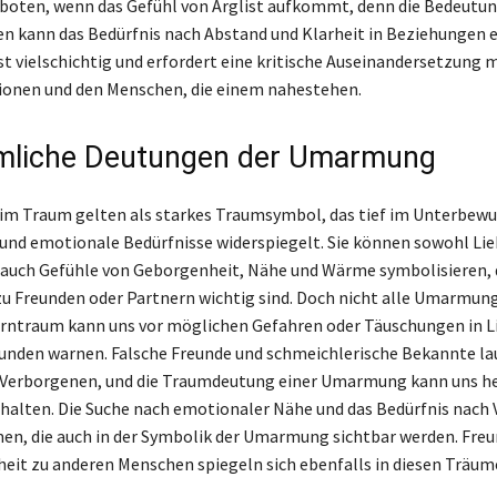
eboten, wenn das Gefühl von Arglist aufkommt, denn die Bedeutun
n kann das Bedürfnis nach Abstand und Klarheit in Beziehungen e
st vielschichtig und erfordert eine kritische Auseinandersetzung 
onen und den Menschen, die einem nahestehen.
mliche Deutungen der Umarmung
 Traum gelten als starkes Traumsymbol, das tief im Unterbewu
 und emotionale Bedürfnisse widerspiegelt. Sie können sowohl Li
 auch Gefühle von Geborgenheit, Nähe und Wärme symbolisieren, d
u Freunden oder Partnern wichtig sind. Doch nicht alle Umarmun
Warntraum kann uns vor möglichen Gefahren oder Täuschungen in L
eunden warnen. Falsche Freunde und schmeichlerische Bekannte la
erborgenen, und die Traumdeutung einer Umarmung kann uns hel
halten. Die Suche nach emotionaler Nähe und das Bedürfnis nach 
en, die auch in der Symbolik der Umarmung sichtbar werden. Freu
eit zu anderen Menschen spiegeln sich ebenfalls in diesen Träum