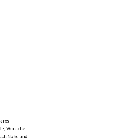
seres
hle, Wünsche
nach Nähe und