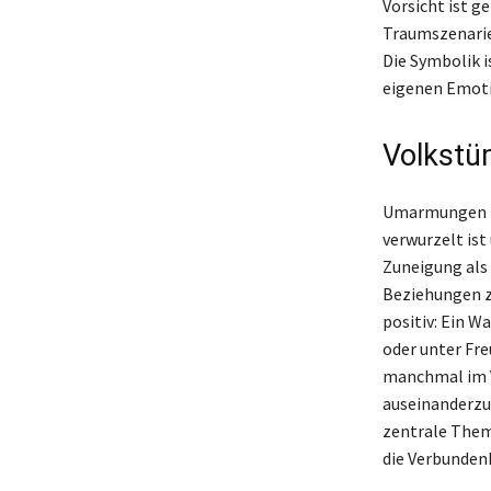
Vorsicht ist g
Traumszenarie
Die Symbolik i
eigenen Emoti
Volkstü
Umarmungen im
verwurzelt ist
Zuneigung als
Beziehungen z
positiv: Ein 
oder unter Fr
manchmal im V
auseinanderzu
zentrale Them
die Verbundenh