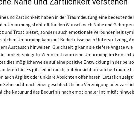
che Nähe und Zärtlichkeit verstehen
ähe und Zärtlichkeit haben in der Traumdeutung eine bedeutende 
er Umarmung steht oft für den Wunsch nach Nähe und Geborgenhe
tz und Trost bietet, sondern auch emotionale Verbundenheit symbo
 solchen Umarmung kann auf Bedürfnisse nach Unterstützung, 
m Austausch hinweisen. Gleichzeitig kann sie tiefere Ängste wie 
 Einsamkeit spiegeln. Wenn im Traum eine Umarmung im Kontext v
tet dies möglicherweise auf eine positive Entwicklung in der pers
anderen hin. Es gilt jedoch auch, mit Vorsicht an solche Träume 
n auch Arglist oder unklare Absichten offenbaren. Letztlich zeigt 
e Sehnsucht nach einer geschlechtlichen Vereinigung oder zärtlic
liche Natur und das Bedürfnis nach emotionaler Intimität hinweis