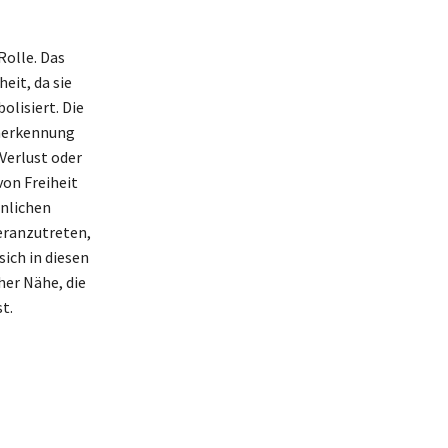
Rolle. Das
it, da sie
lisiert. Die
Anerkennung
Verlust oder
on Freiheit
önlichen
heranzutreten,
sich in diesen
her Nähe, die
t.