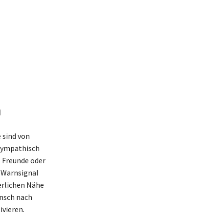
m
 sind von
nsympathisch
e Freunde oder
 Warnsignal
perlichen Nähe
unsch nach
ivieren.