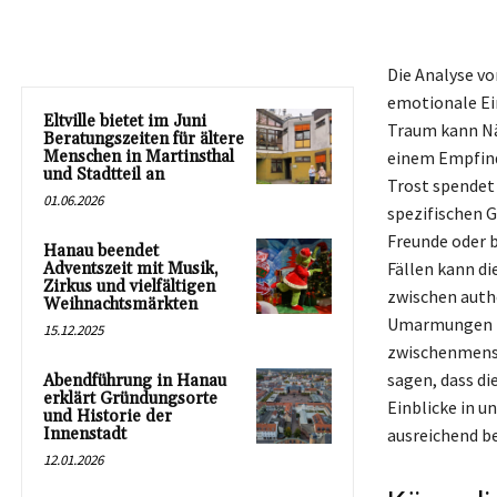
Die Analyse 
emotionale Ei
Eltville bietet im Juni
Traum kann Nä
Beratungszeiten für ältere
Menschen in Martinsthal
einem Empfinde
und Stadtteil an
Trost spendet 
01.06.2026
spezifischen 
Freunde oder b
Hanau beendet
Fällen kann di
Adventszeit mit Musik,
Zirkus und vielfältigen
zwischen auth
Weihnachtsmärkten
Umarmungen bei
15.12.2025
zwischenmensc
sagen, dass d
Abendführung in Hanau
erklärt Gründungsorte
Einblicke in u
und Historie der
Innenstadt
ausreichend b
12.01.2026