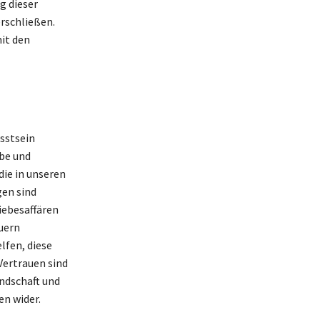
g dieser
rschließen.
mit den
sstsein
ebe und
ie in unseren
gen sind
iebesaffären
uern
fen, diese
Vertrauen sind
ndschaft und
en wider.