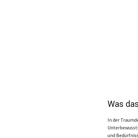
Was das
In der Traumd
Unterbewussts
und Bedürfnis