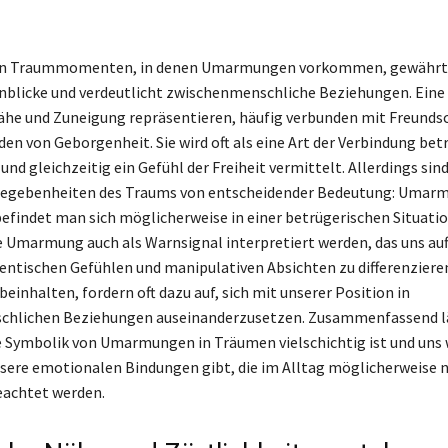
von Traummomenten, in denen Umarmungen vorkommen, gewährt 
nblicke und verdeutlicht zwischenmenschliche Beziehungen. Ei
he und Zuneigung repräsentieren, häufig verbunden mit Freundsc
n von Geborgenheit. Sie wird oft als eine Art der Verbindung betr
und gleichzeitig ein Gefühl der Freiheit vermittelt. Allerdings sind
Gegebenheiten des Traums von entscheidender Bedeutung: Umar
efindet man sich möglicherweise in einer betrügerischen Situatio
e Umarmung auch als Warnsignal interpretiert werden, das uns auf
entischen Gefühlen und manipulativen Absichten zu differenzieren
nhalten, fordern oft dazu auf, sich mit unserer Position in
hlichen Beziehungen auseinanderzusetzen. Zusammenfassend lä
ie Symbolik von Umarmungen in Träumen vielschichtig ist und uns 
nsere emotionalen Bindungen gibt, die im Alltag möglicherweise n
eachtet werden.