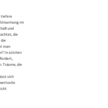
tiefere
ne Umarmung im
haft und
achtet, die
 die
mt man
n? In solchen
fordert,
. Träume, die
sst sich
wertvolle
icht