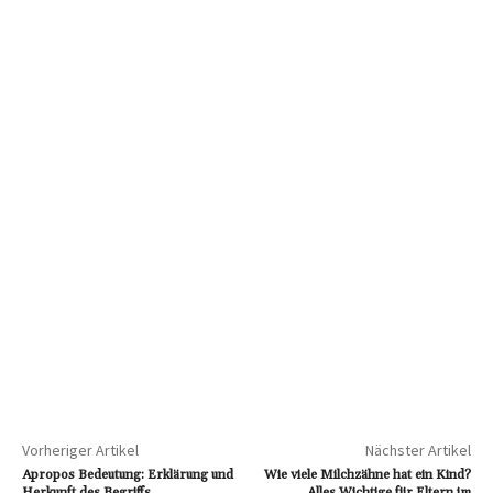
Vorheriger Artikel
Nächster Artikel
Apropos Bedeutung: Erklärung und
Wie viele Milchzähne hat ein Kind?
Herkunft des Begriffs
Alles Wichtige für Eltern im