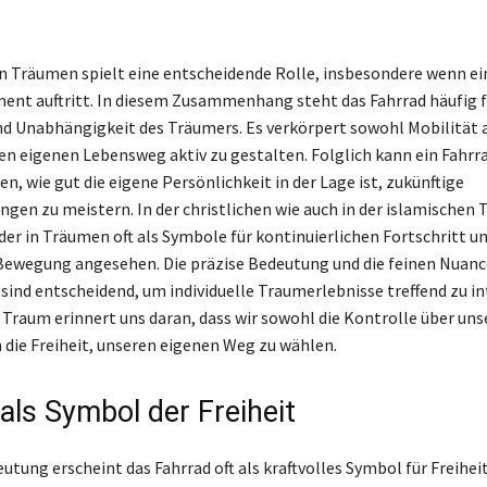
n Träumen spielt eine entscheidende Rolle, insbesondere wenn ein
ent auftritt. In diesem Zusammenhang steht das Fahrrad häufig f
nd Unabhängigkeit des Träumers. Es verkörpert sowohl Mobilität a
en eigenen Lebensweg aktiv zu gestalten. Folglich kann ein Fahr
en, wie gut die eigene Persönlichkeit in der Lage ist, zukünftige
gen zu meistern. In der christlichen wie auch in der islamischen 
er in Träumen oft als Symbole für kontinuierlichen Fortschritt u
ewegung angesehen. Die präzise Bedeutung und die feinen Nuanc
ind entscheidend, um individuelle Traumerlebnisse treffend zu in
 Traum erinnert uns daran, dass wir sowohl die Kontrolle über un
 die Freiheit, unseren eigenen Weg zu wählen.
als Symbol der Freiheit
utung erscheint das Fahrrad oft als kraftvolles Symbol für Freihei