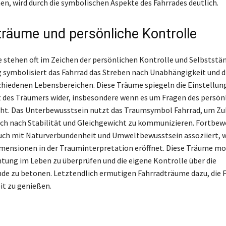
, wird durch die symbolischen Aspekte des Fahrrades deutlich.
träume und persönliche Kontrolle
stehen oft im Zeichen der persönlichen Kontrolle und Selbstständ
symbolisiert das Fahrrad das Streben nach Unabhängigkeit und d
chiedenen Lebensbereichen. Diese Träume spiegeln die Einstellun
t des Träumers wider, insbesondere wenn es um Fragen des persön
eht. Das Unterbewusstsein nutzt das Traumsymbol Fahrrad, um Z
ch nach Stabilität und Gleichgewicht zu kommunizieren. Fortbe
auch mit Naturverbundenheit und Umweltbewusstsein assoziiert, 
imensionen in der Trauminterpretation eröffnet. Diese Träume mot
htung im Leben zu überprüfen und die eigene Kontrolle über die
e zu betonen. Letztendlich ermutigen Fahrradträume dazu, die F
t zu genießen.