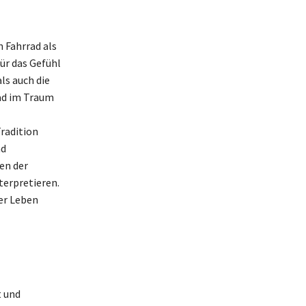
 Fahrrad als
ür das Gefühl
ls auch die
rad im Traum
Tradition
nd
en der
terpretieren.
ser Leben
t und