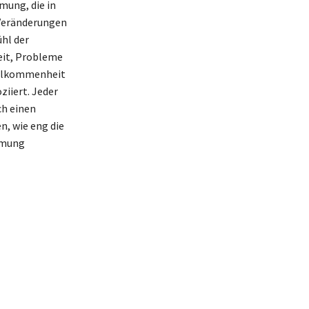
mung, die in
 Veränderungen
ühl der
keit, Probleme
Vollkommenheit
ziiert. Jeder
ch einen
n, wie eng die
mmung