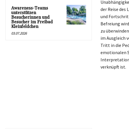
Unabhängigkei
Awareness-Teams
der Reise des
unterstützen
und Fortschrit
Besucherinnen und
Besucher im Freibad
Befreiung wird
Kleinfeldchen
zu überwinden
03.07.2026
im Ausgleich v
Tritt in die P
emotionalen Sc
Interpretatio
verknüpft ist.