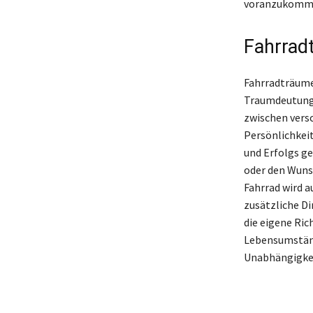
voranzukommen
Fahrrad
Fahrradträume 
Traumdeutung 
zwischen vers
Persönlichkei
und Erfolgs g
oder den Wuns
Fahrrad wird 
zusätzliche D
die eigene Ric
Lebensumständ
Unabhängigkei