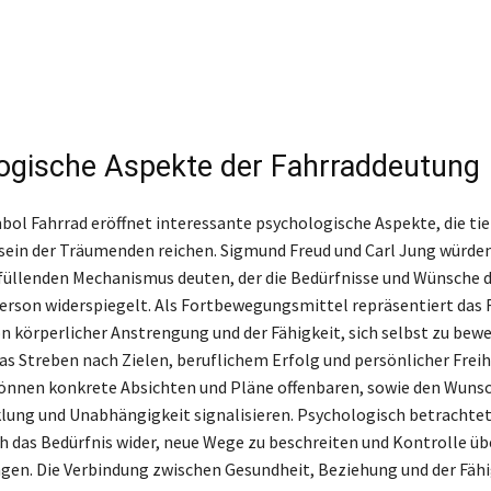
ogische Aspekte der Fahrraddeutung
l Fahrrad eröffnet interessante psychologische Aspekte, die tief
ein der Träumenden reichen. Sigmund Freud und Carl Jung würde
füllenden Mechanismus deuten, der die Bedürfnisse und Wünsche 
rson widerspiegelt. Als Fortbewegungsmittel repräsentiert das F
n körperlicher Anstrengung und der Fähigkeit, sich selbst zu bew
as Streben nach Zielen, beruflichem Erfolg und persönlicher Frei
önnen konkrete Absichten und Pläne offenbaren, sowie den Wuns
lung und Unabhängigkeit signalisieren. Psychologisch betrachtet
 das Bedürfnis wider, neue Wege zu beschreiten und Kontrolle üb
gen. Die Verbindung zwischen Gesundheit, Beziehung und der Fähi