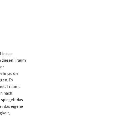
 in das
n diesen Traum
der
ahrrad die
egen. Es
heit. Träume
ch nach
 spiegelt das
er das eigene
gkeit,