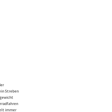
der
ein Streben
hgewicht
hrradfahren
Welt immer