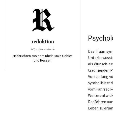
Psychol
redaktion
https://rm-kurier.de
Das Traumsymbo
Nachrichten aus dem Rhein-Main Gebiet
Unterbewussts
und Hessen
als Wunsch-er
träumenden Pe
Vorstellung vo
symbolisiert d
vom Fahrrad k
Weiterentwick
Radfahren auch
Leben zu erlan