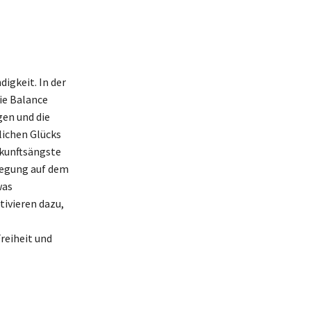
igkeit. In der
ie Balance
gen und die
lichen Glücks
ukunftsängste
wegung auf dem
was
ivieren dazu,
reiheit und