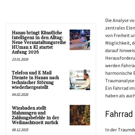
Die Analyse vo
zentrales Elem
Hanau bringt Künstliche
von Freiheit u
Intelligenz in den Alltag:
Neue Veranstaltungsreihe
Möglichkeit, d
HUman x KI startet
darauf hinweis
Anfang 2026
Herausforderun
23.01.2026
werden Fahrräd
harmonische B
Telefon und E Mail
Dienste in Hanau nach
Traumanalyse s
technischer Störung
wiederhergestellt
Ein Fahrrad im
04.02.2026
haben als auch
Wiesbaden stellt
Fahrrad 
Mahnungen und
Zahlungsbefehle in der
Weihnachtszeit zurück
In der Traumde
08.12.2025