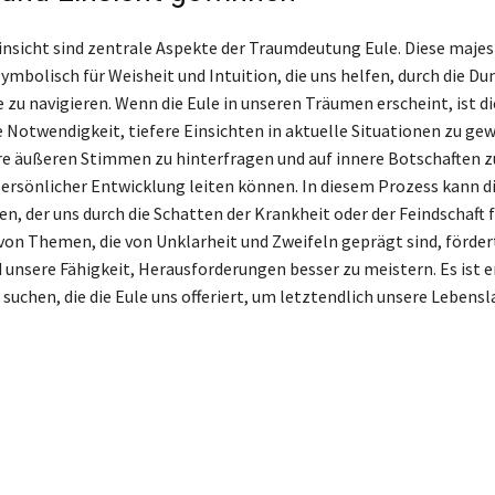
insicht sind zentrale Aspekte der Traumdeutung Eule. Diese maje
ymbolisch für Weisheit und Intuition, die uns helfen, durch die Du
 zu navigieren. Wenn die Eule in unseren Träumen erscheint, ist die
e Notwendigkeit, tiefere Einsichten in aktuelle Situationen zu gewi
re äußeren Stimmen zu hinterfragen und auf innere Botschaften zu
persönlicher Entwicklung leiten können. In diesem Prozess kann di
en, der uns durch die Schatten der Krankheit oder der Feindschaft f
on Themen, die von Unklarheit und Zweifeln geprägt sind, förder
unsere Fähigkeit, Herausforderungen besser zu meistern. Es ist 
u suchen, die die Eule uns offeriert, um letztendlich unsere Lebensl