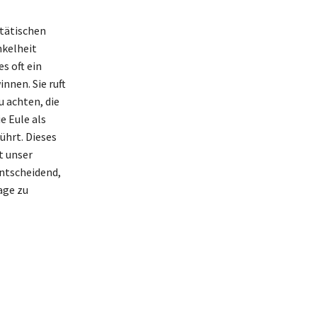
stätischen
nkelheit
s oft ein
nnen. Sie ruft
 achten, die
e Eule als
ührt. Dieses
t unser
entscheidend,
age zu