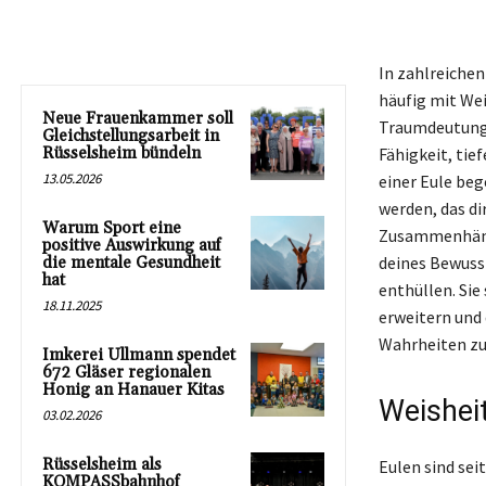
In zahlreichen
häufig mit We
Neue Frauenkammer soll
Traumdeutung s
Gleichstellungsarbeit in
Rüsselsheim bündeln
Fähigkeit, tie
13.05.2026
einer Eule beg
werden, das d
Warum Sport eine
Zusammenhänge
positive Auswirkung auf
deines Bewusst
die mentale Gesundheit
hat
enthüllen. Sie
18.11.2025
erweitern und
Wahrheiten zu
Imkerei Ullmann spendet
672 Gläser regionalen
Honig an Hanauer Kitas
Weisheit
03.02.2026
Rüsselsheim als
Eulen sind sei
KOMPASSbahnhof