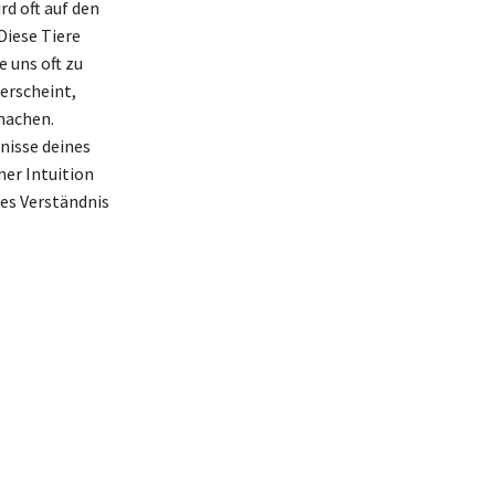
d oft auf den
Diese Tiere
 uns oft zu
erscheint,
machen.
nisse deines
ner Intuition
res Verständnis