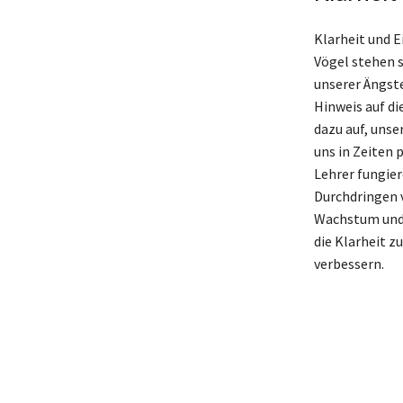
Klarheit und E
Vögel stehen s
unserer Ängste
Hinweis auf di
dazu auf, unse
uns in Zeiten 
Lehrer fungier
Durchdringen v
Wachstum und 
die Klarheit z
verbessern.