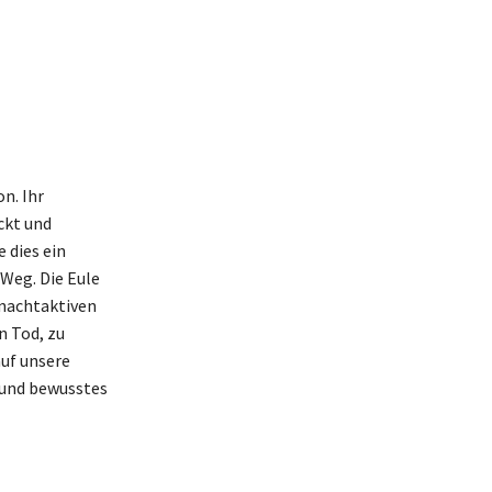
n. Ihr
ckt und
 dies ein
 Weg. Die Eule
 nachtaktiven
n Tod, zu
auf unsere
 und bewusstes