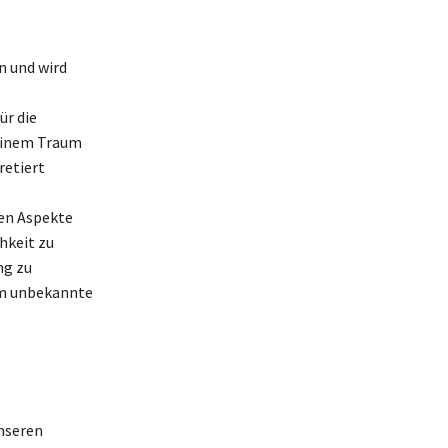
n und wird
ür die
deinem Traum
retiert
len Aspekte
hkeit zu
ng zu
um unbekannte
unseren