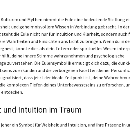
 Kulturen und Mythen nimmt die Eule eine bedeutende Stellung ei
isheit und geheimnisvollem Wissen in Verbindung gebracht. In der
teht die Eule nicht nur für Intuition und Klarheit, sondern auch f
fere Wahrheiten und Einsichten ans Licht zu bringen. Wenn du in 
egnest, könnte dies als dein Totem oder spirituelles Wesen interp
ir hilft, deine innere Stimme wahrzunehmen und psychologische
 zu verstehen. Die Eulensymbolik ermutigt dich dazu, die dunk
seins zu erkunden und die verborgenen Facetten deiner Persönlic
 signalisiert, dass jetzt der ideale Zeitpunkt ist, deine Wahrnehmu
 die komplexen Tiefen deines Unterbewusstseins zu erforschen, 
 entdecken.
 und Intuition im Traum
t jeher ein Symbol für Weisheit und Intuition, und ihre Präsenz in 