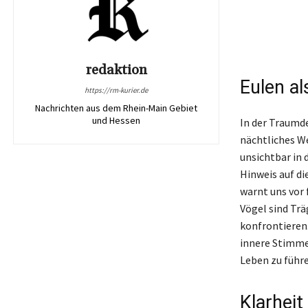
redaktion
Eulen a
https://rm-kurier.de
Nachrichten aus dem Rhein-Main Gebiet
und Hessen
In der Traumde
nächtliches We
unsichtbar in 
Hinweis auf di
warnt uns vor
Vögel sind Trä
konfrontieren.
innere Stimme
Leben zu führe
Klarheit