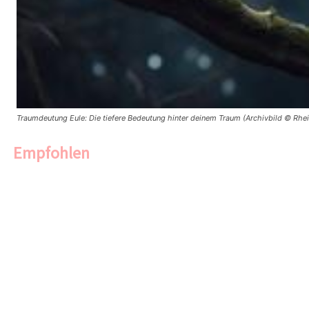
Traumdeutung Eule: Die tiefere Bedeutung hinter deinem Traum (Archivbild © Rhei
Empfohlen