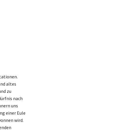
tationen.
und altes
und zu
dürfnis nach
nnern uns
ng einer Eule
wonnen wird.
benden