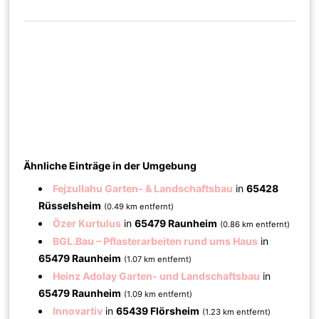
Ähnliche Einträge in der Umgebung
Fejzullahu Garten- & Landschaftsbau
in
65428
Rüsselsheim
(0.49 km entfernt)
Özer Kurtulus
in
65479 Raunheim
(0.86 km entfernt)
BGL.Bau – Pflasterarbeiten rund ums Haus
in
65479 Raunheim
(1.07 km entfernt)
Heinz Adolay Garten- und Landschaftsbau
in
65479 Raunheim
(1.09 km entfernt)
Innovartiv
in
65439 Flörsheim
(1.23 km entfernt)