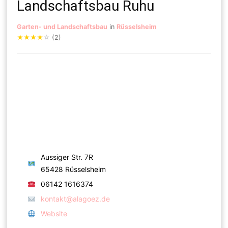
Landschaftsbau Ruhu
Garten- und Landschaftsbau
in
Rüsselsheim
★
★
★
★
☆
(2)
Aussiger Str. 7R
65428 Rüsselsheim
06142 1616374
kontakt@alagoez.de
Website