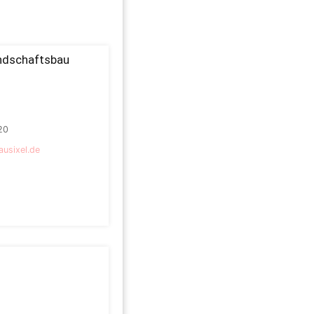
andschaftsbau
20
ausixel.de