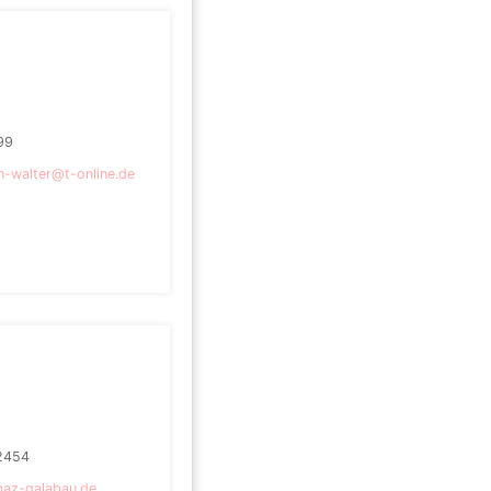
99
n-walter@t-online.de
2454
az-galabau.de