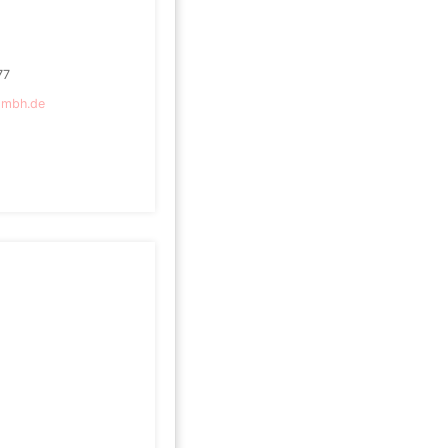
77
gmbh.de