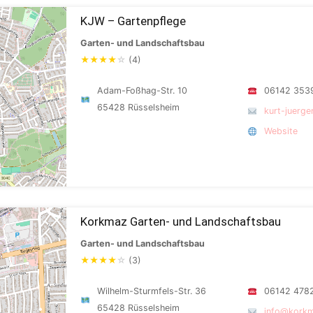
KJW – Gartenpflege
Garten- und Landschaftsbau
★
★
★
★
☆
(4)
Adam-Foßhag-Str. 10
06142 353
65428 Rüsselsheim
kurt-juerge
Website
Korkmaz Garten- und Landschaftsbau
Garten- und Landschaftsbau
★
★
★
★
☆
(3)
Wilhelm-Sturmfels-Str. 36
06142 478
65428 Rüsselsheim
info@korkm