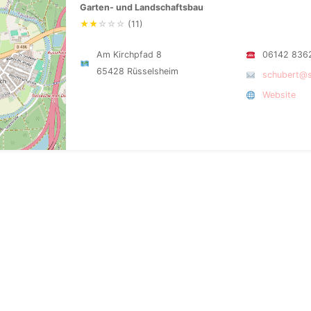
Garten- und Landschaftsbau
★
★
☆
☆
☆
(11)
Am Kirchpfad 8
06142 836
65428 Rüsselsheim
schubert@s
Website