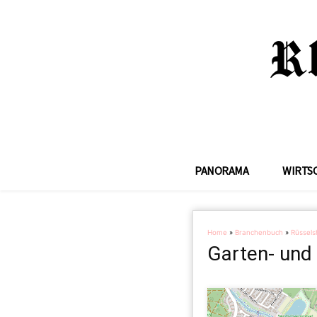
PANORAMA
WIRTS
Home
»
Branchenbuch
»
Rüssels
Garten- und