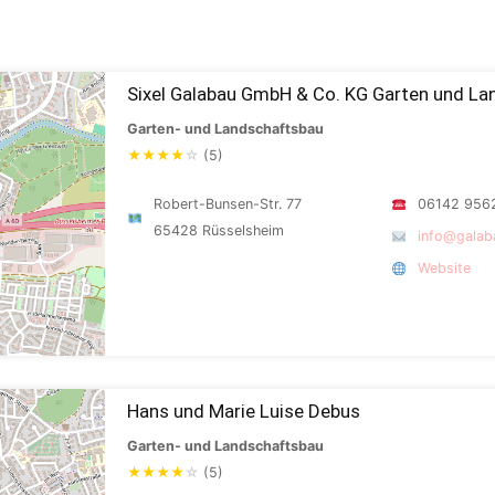
Sixel Galabau GmbH & Co. KG Garten und L
Garten- und Landschaftsbau
★
★
★
★
☆
(5)
Robert-Bunsen-Str. 77
06142 956
65428 Rüsselsheim
info@galab
Website
Hans und Marie Luise Debus
Garten- und Landschaftsbau
★
★
★
★
☆
(5)