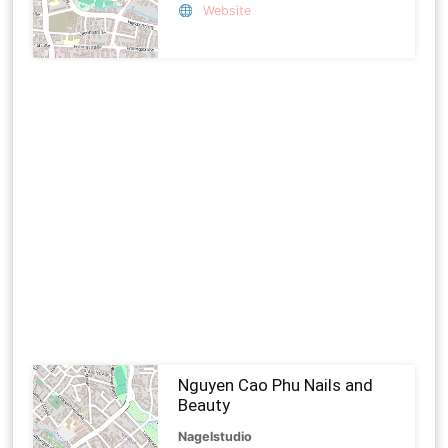
Website
Nguyen Cao Phu Nails and
Beauty
Nagelstudio