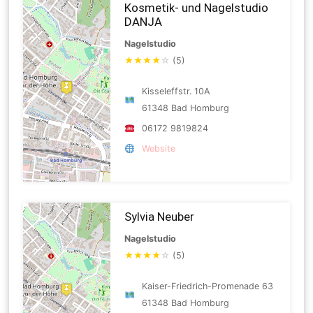
Kosmetik- und Nagelstudio
DANJA
Nagelstudio
★
★
★
★
☆
(5)
Kisseleffstr. 10A
61348 Bad Homburg
06172 9819824
Website
Sylvia Neuber
Nagelstudio
★
★
★
★
☆
(5)
Kaiser-Friedrich-Promenade 63
61348 Bad Homburg