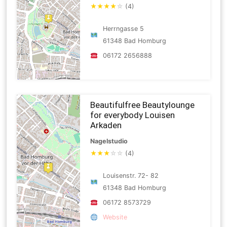
★
★
★
★
☆
(4)
Herrngasse 5
61348 Bad Homburg
06172 2656888
Beautifulfree Beautylounge
for everybody Louisen
Arkaden
Nagelstudio
★
★
★
☆
☆
(4)
Louisenstr. 72- 82
61348 Bad Homburg
06172 8573729
Website