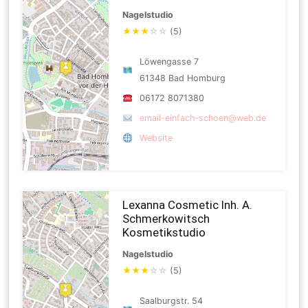
Nagelstudio
★
★
★
☆
☆
(5)
Löwengasse 7
61348 Bad Homburg
06172 8071380
email-einfach-schoen@web.de
Website
Lexanna Cosmetic Inh. A.
Schmerkowitsch
Kosmetikstudio
Nagelstudio
★
★
★
☆
☆
(5)
Saalburgstr. 54