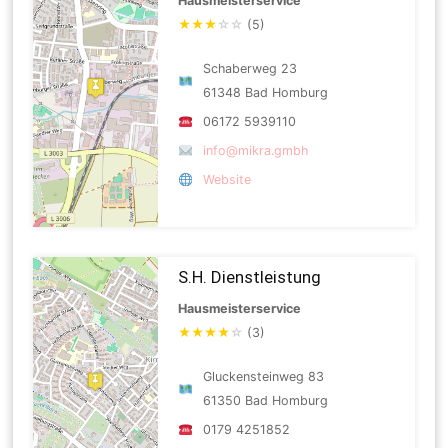
Hausmeisterservice
★
★
★
☆
☆
(5)
Schaberweg 23
61348 Bad Homburg
06172 5939110
info@mikra.gmbh
Website
S.H. Dienstleistung
Hausmeisterservice
★
★
★
★
☆
(3)
Gluckensteinweg 83
61350 Bad Homburg
0179 4251852