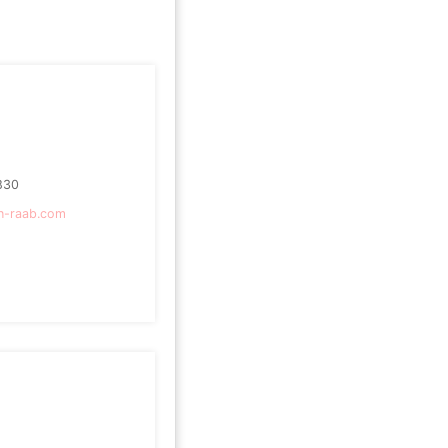
830
n-raab.com