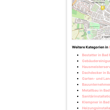
Weitere Kategorien in
Bestatter in Ba
Gebäudereinigu
Hausmeisterserv
Dachdecker in 
Garten- und Lan
Bauunternehmen
Metallbau in Ba
Sanitärinstallat
Klempner in Ba
Heizungsinstall