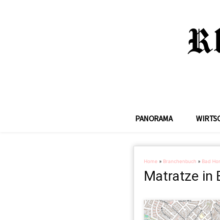
PANORAMA
WIRTS
Home
»
Branchenbuch
»
Bad Ho
Matratze in