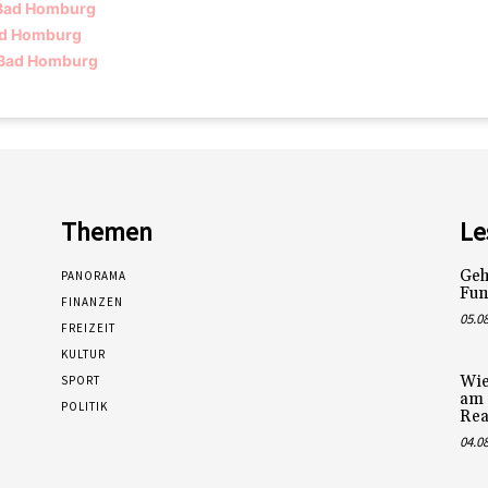
 Bad Homburg
ad Homburg
 Bad Homburg
Themen
Le
Geh
PANORAMA
Fun
FINANZEN
05.0
FREIZEIT
KULTUR
Wie
SPORT
am 
POLITIK
Rea
04.0