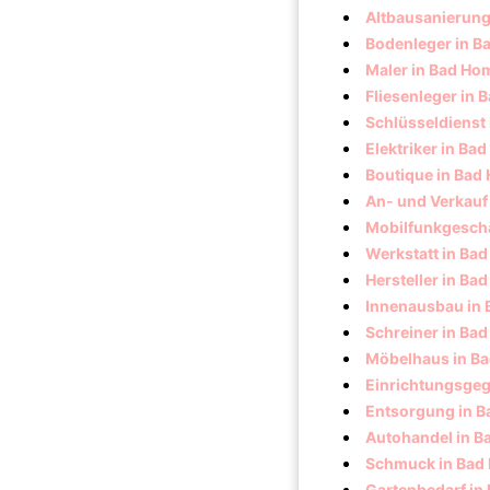
Altbausanierung
Bodenleger in 
Maler in Bad Ho
Fliesenleger in
Schlüsseldienst
Elektriker in B
Boutique in Ba
An- und Verkauf
Mobilfunkgeschä
Werkstatt in Ba
Hersteller in B
Innenausbau in
Schreiner in Ba
Möbelhaus in B
Einrichtungsge
Entsorgung in 
Autohandel in 
Schmuck in Bad
Gartenbedarf in