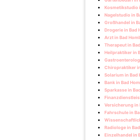
Kosmetikstudio
Nagelstudio in 
Großhandel in 
Drogerie in Bad
Arzt in Bad Hom
Therapeut in B
Heilpraktiker i
Gastroenterolog
Chiropraktiker 
Solarium in Ba
Bank in Bad Ho
Sparkasse in B
Finanzdienstlei
Versicherung i
Fahrschule in B
Wissenschaftlic
Radiologe in Ba
Einzelhandel in