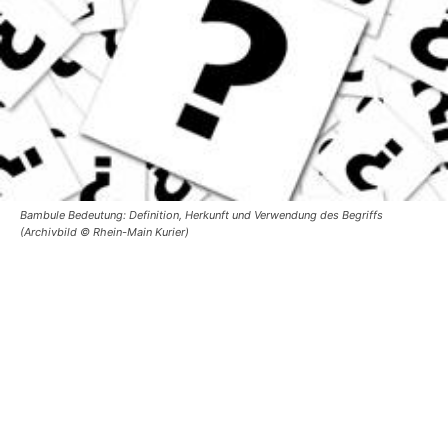
Bambule Bedeutung: Definition, Herkunft und Verwendung des Begriffs
(Archivbild © Rhein-Main Kurier)