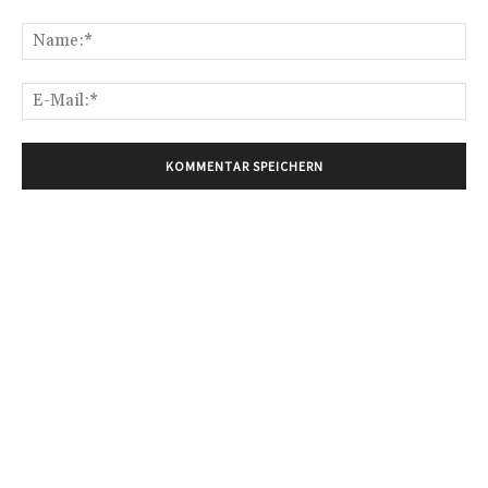
Kommentar:
Na
E-
Mai