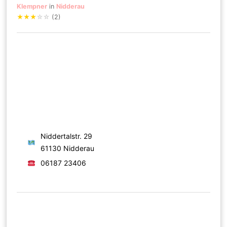
Klempner
in
Nidderau
★
★
★
☆
☆
(2)
Niddertalstr. 29
61130 Nidderau
06187 23406