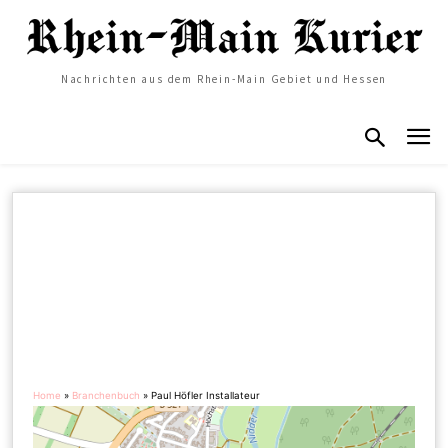
Nachrichten aus dem Rhein-Main Gebiet und Hessen
Home
»
Branchenbuch
»
Paul Höfler Installateur