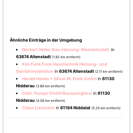
Ähnliche Einträge in der Umgebung
Norbert Vetter Gas-Heizung-Wasserinstall.
in
63674 Altenstadt
(1.82 km entfernt)
Kim Funk Funk Haustechnik Heizung- und
Sanitärinstallation
in
63674 Altenstadt
(2.11 km entfernt)
Harald Hanke + Oliver M. Funk GmbH
in
61130
Nidderau
(3.86 km entfernt)
Gebr. Pompe GmbH Bauspenglerei
in
61130
Nidderau
(4.08 km entfernt)
Claus Lissmann
in
61194 Niddatal
(5.25 km entfernt)