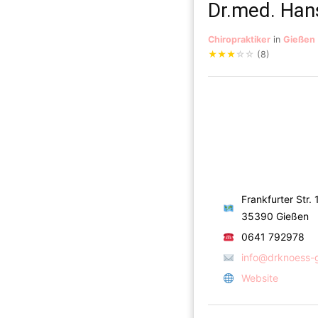
Dr.med. Han
Chiropraktiker
in
Gießen
★
★
★
☆
☆
(8)
Frankfurter Str. 
35390 Gießen
0641 792978
info@drknoess-
Website