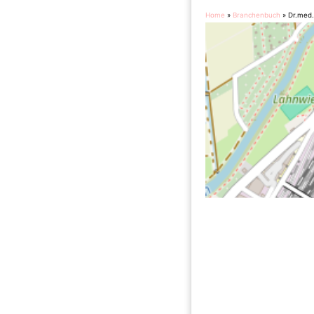
Home
»
Branchenbuch
»
Dr.med.