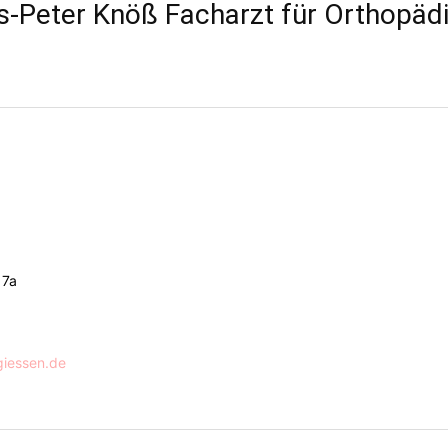
s-Peter Knöß Facharzt für Orthopäd
17a
giessen.de