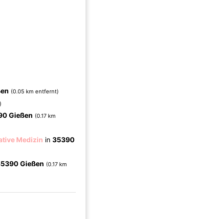
ßen
(0.05 km entfernt)
)
90 Gießen
(0.17 km
ative Medizin
in
35390
35390 Gießen
(0.17 km