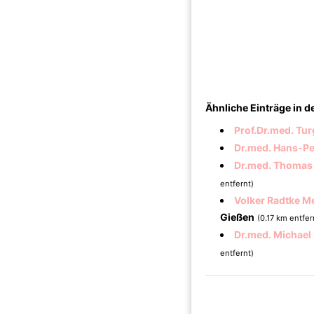
Ähnliche Einträge in 
Prof.Dr.med. Tur
Dr.med. Hans-Pet
Dr.med. Thomas 
entfernt)
Volker Radtke M
Gießen
(0.17 km entfer
Dr.med. Michael
entfernt)