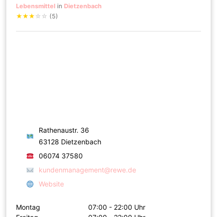
Lebensmittel
in
Dietzenbach
★
★
★
☆
☆
(5)
Rathenaustr. 36
63128 Dietzenbach
06074 37580
kundenmanagement@rewe.de
Website
Montag
07:00 - 22:00 Uhr