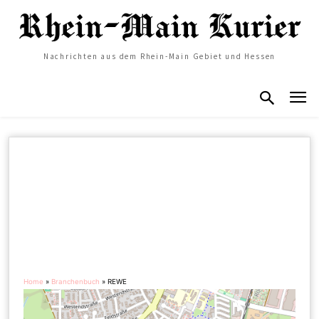
Nachrichten aus dem Rhein-Main Gebiet und Hessen
Home
»
Branchenbuch
»
REWE