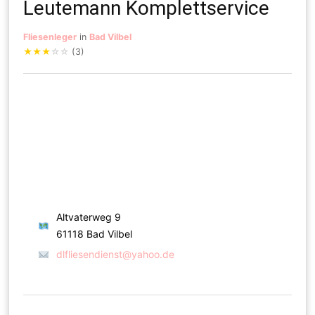
Leutemann Komplettservice
Fliesenleger
in
Bad Vilbel
★
★
★
☆
☆
(3)
Altvaterweg 9
61118 Bad Vilbel
dlfliesendienst@yahoo.de