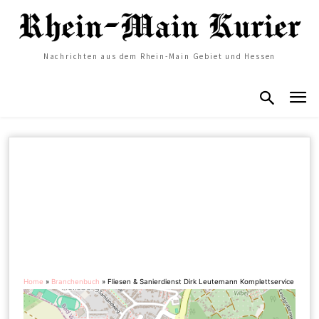
Nachrichten aus dem Rhein-Main Gebiet und Hessen
Home
»
Branchenbuch
»
Fliesen & Sanierdienst Dirk Leutemann Komplettservice