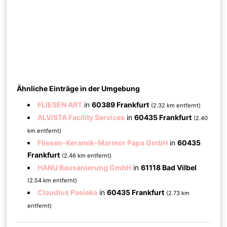
Ähnliche Einträge in der Umgebung
FLIESEN ART
in
60389 Frankfurt
(2.32 km entfernt)
ALVISTA Facility Services
in
60435 Frankfurt
(2.40
km entfernt)
Fliesen-Keramik-Marmor Papa GmbH
in
60435
Frankfurt
(2.46 km entfernt)
HANU Bausanierung GmbH
in
61118 Bad Vilbel
(2.54 km entfernt)
Claudius Pasieka
in
60435 Frankfurt
(2.73 km
entfernt)