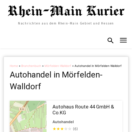
Nachrichten aus dem Rhein-Main Gebiet und Hessen
Home
»
Branchenbuch
»
Mörfelden-Walldorf
»
Autohandel in Mörfelden-Walldorf
Autohandel in Mörfelden-
Walldorf
Autohaus Route 44 GmbH &
Co.KG
Autohandel
★
★
★
☆
☆
(6)