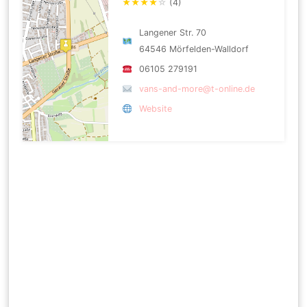
★
★
★
★
☆
(4)
Langener Str. 70
64546 Mörfelden-Walldorf
06105 279191
vans-and-more@t-online.de
Website