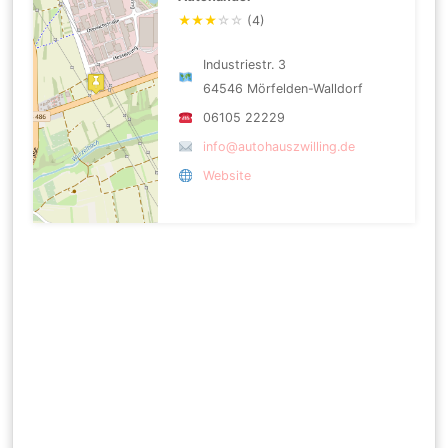
★
★
★
☆
☆
(4)
Industriestr. 3
64546 Mörfelden-Walldorf
06105 22229
info@autohauszwilling.de
Website