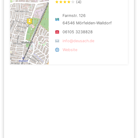
★
★
★
★
☆
(4)
Farmstr. 126
64546 Mörfelden-Walldorf
06105 3238828
info@deusach.de
Website