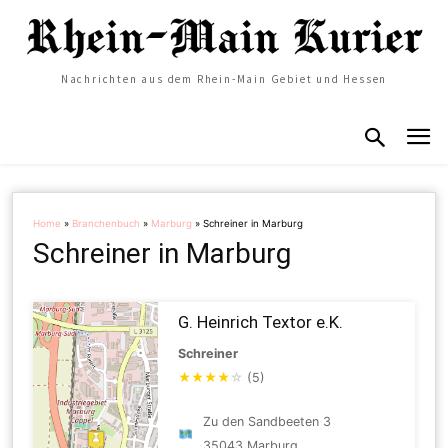
Nachrichten aus dem Rhein-Main Gebiet und Hessen
Home
»
Branchenbuch
»
Marburg
»
Schreiner in Marburg
Schreiner in Marburg
G. Heinrich Textor e.K.
Schreiner
★
★
★
★
☆
(5)
Zu den Sandbeeten 3
35043 Marburg