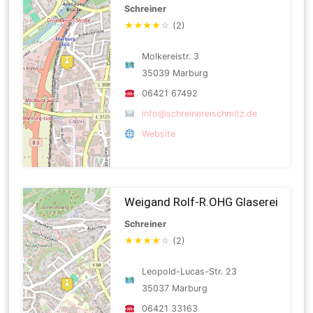
Schreiner
★
★
★
★
☆
(2)
Molkereistr. 3
35039 Marburg
06421 67492
info@schreinereischmitz.de
Website
Weigand Rolf-R.OHG Glaserei
Schreiner
★
★
★
★
☆
(2)
Leopold-Lucas-Str. 23
35037 Marburg
06421 33163