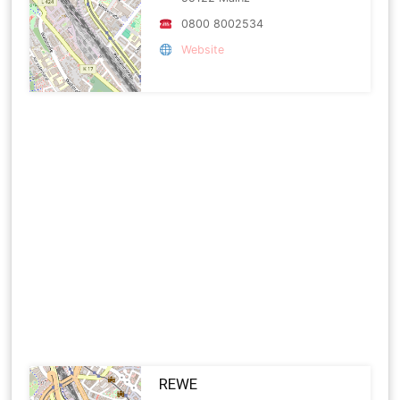
0800 8002534
Website
REWE