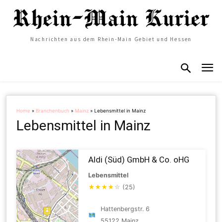
Nachrichten aus dem Rhein-Main Gebiet und Hessen
Home
»
Branchenbuch
»
Mainz
»
Lebensmittel in Mainz
Lebensmittel in Mainz
Aldi (Süd) GmbH & Co. oHG
Lebensmittel
★
★
★
★
☆
(25)
Hattenbergstr. 6
55122 Mainz