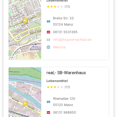
Lebensmittel
★
★
★
☆
☆
(11)
Breite Str. 33
55124 Mainz
06131 5531395
info@ihrguternachbar.de
Website
real,- SB-Warenhaus
Lebensmittel
★
★
★
☆
☆
(11)
Rheinallee 120
55120 Mainz
06131 968950