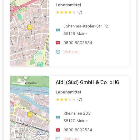
Lebensmittel
★
★
★
★
☆
(7)
Johannes-Kepler-Str. 12
55129 Mainz
0800 8002534
Website
Aldi (Süd) GmbH & Co. oHG
Lebensmittel
★
★
★
☆
☆
(7)
Rheinallee 203
55120 Mainz
0800 8002534
Website