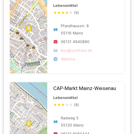
Lebensmittel
★
★
★
★
☆
(9)
Pfandhausstr. 8
55116 Mainz
06131 4940880
box@vomfass.de
Website
CAP-Markt Mainz-Weisenau
Lebensmittel
★
★
★
☆
☆
(8)
Radweg 5
55130 Mainz
06131 9060444